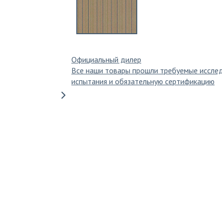
Официальный дилер
Все наши товары прошли требуемые иссле
испытания и обязательную сертификацию