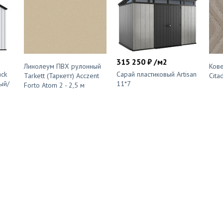
315 250 ₽ /м2
Линолеум ПВХ рулонный
Кове
ack
Сарай пластиковый Artisan
Tarkett (Таркетт) Acczent
Cita
ый/
11*7
Forto Atom 2 - 2,5 м