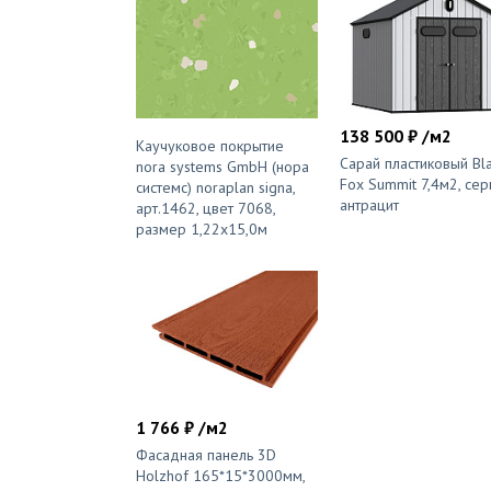
138 500 ₽ /м2
Каучуковое покрытие
Сарай пластиковый Bl
nora systems GmbH (нора
Fox Summit 7,4м2, сер
системс) noraplan signa,
антрацит
арт.1462, цвет 7068,
размер 1,22х15,0м
1 766 ₽ /м2
Фасадная панель 3D
Holzhof 165*15*3000мм,