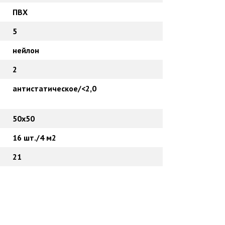
ПВХ
5
нейлон
2
антистатическое/<2,0
50х50
16 шт./4 м2
21