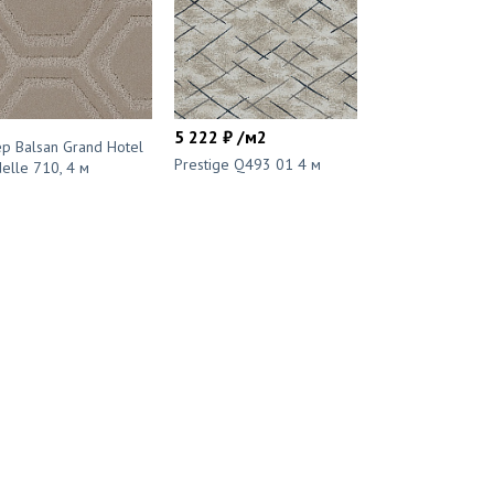
5 222 ₽ /м2
р Balsan Grand Hotel
Prestige Q493 01 4 м
delle 710, 4 м