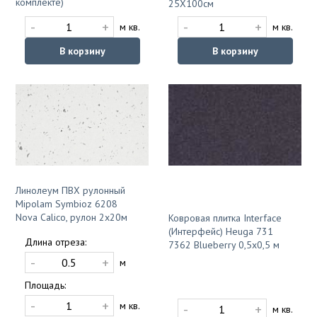
комплекте)
25X100cм
-
+
-
+
м кв.
м кв.
В корзину
В корзину
Линолеум ПВХ рулонный
Mipolam Symbioz 6208
Nova Calico, рулон 2х20м
Ковровая плитка Interface
(Интерфейс) Heuga 731
Длина отреза:
7362 Blueberry 0,5х0,5 м
-
+
м
Площадь:
-
+
м кв.
-
+
м кв.