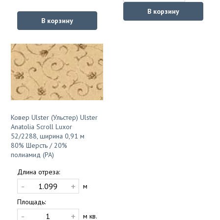
В корзину
В корзину
Ковер Ulster (Ульстер) Ulster
Anatolia Scroll Luxor
52/2288, ширина 0,91 м
80% Шерсть / 20%
полиамид (PA)
Длина отреза:
-
+
м
Площадь:
-
+
м кв.