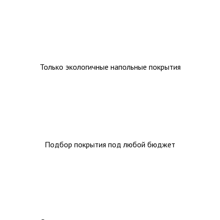
Ковролин на резиновой основе
Ковролин оптом
Ковролин под теплый пол
Только экологичные напольные покрытия
Подбор покрытия под любой бюджет