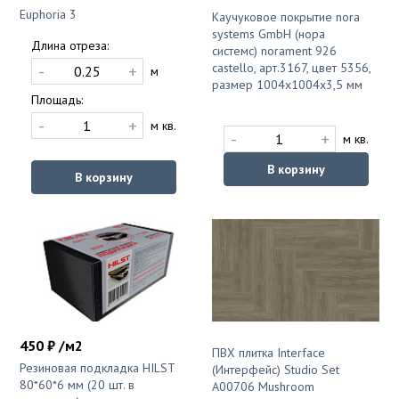
Euphoria 3
Каучуковое покрытие nora
systems GmbH (нора
Длина отреза:
системс) norament 926
castello, арт.3167, цвет 5356,
-
+
м
размер 1004х1004х3,5 мм
Площадь:
-
+
м кв.
-
+
м кв.
В корзину
В корзину
450 ₽ /м2
ПВХ плитка Interface
Резиновая подкладка HILST
(Интерфейс) Studio Set
80*60*6 мм (20 шт. в
A00706 Mushroom