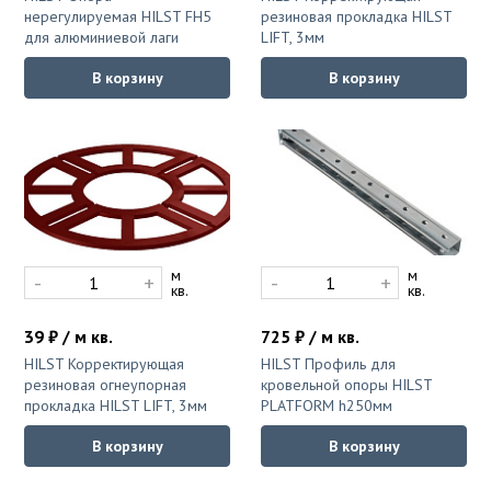
нерегулируемая HILST FH5
резиновая прокладка HILST
для алюминиевой лаги
LIFT, 3мм
В корзину
В корзину
м
м
-
+
-
+
кв.
кв.
39 ₽ / м кв.
725 ₽ / м кв.
HILST Корректирующая
HILST Профиль для
резиновая огнеупорная
кровельной опоры HILST
прокладка HILST LIFT, 3мм
PLATFORM h250мм
В корзину
В корзину