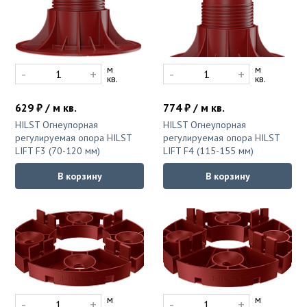
м
м
-
+
-
+
кв.
кв.
629 ₽ / м кв.
774 ₽ / м кв.
HILST Огнеупорная
HILST Огнеупорная
регулируемая опора HILST
регулируемая опора HILST
LIFT F3 (70-120 мм)
LIFT F4 (115-155 мм)
В корзину
В корзину
м
м
-
+
-
+