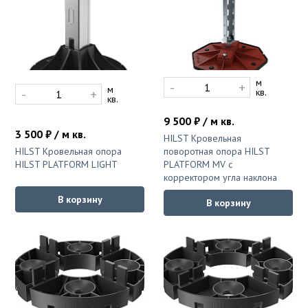
м
-
+
м
-
+
кв.
кв.
9 500 ₽ / м кв.
3 500 ₽ / м кв.
HILST Кровельная
HILST Кровельная опора
поворотная опора HILST
HILST PLATFORM LIGHT
PLATFORM MV с
корректором угла наклона
В корзину
В корзину