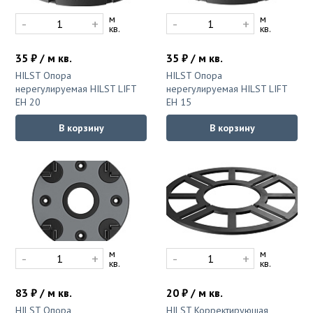
м
м
-
+
-
+
кв.
кв.
35 ₽ / м кв.
35 ₽ / м кв.
HILST Опора
HILST Опора
нерегулируемая HILST LIFT
нерегулируемая HILST LIFT
ЕН 20
ЕН 15
В корзину
В корзину
м
м
-
+
-
+
кв.
кв.
83 ₽ / м кв.
20 ₽ / м кв.
HILST Опора
HILST Корректирующая