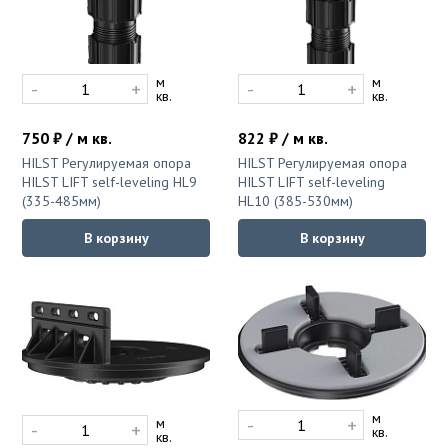
Ковролин на резиновой основе
Ковролин оптом
м
м
-
+
-
+
кв.
кв.
Ковролин под теплый пол
750 ₽ / м кв.
822 ₽ / м кв.
HILST Регулируемая опора
HILST Регулируемая опора
HILST LIFT self-leveling HL9
HILST LIFT self-leveling
(335-485мм)
HL10 (385-530мм)
В корзину
В корзину
м
-
+
м
-
+
кв.
кв.