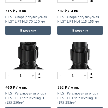
ПВХ плитка самоклеющаяся для стен
кв.
кв.
Коричневый
Компостеры садовые
под камень
Красный
Поленницы в коробке
315 ₽ / м кв.
387 ₽ / м кв.
Распродажа
Однотонный
HILST Опора регулируемая
HILST Опора регулируемая
Тачки, тележки, сеялки
HILST LIFT HL3 70-120 мм
HILST LIFT HL4 115-155 мм
Плетёный винил
Разноцветный
Фальшпол
Теплицы
В корзину
В корзину
С рисунком
разноцветный
Цветной напольный плинтус
Серый
Уличная мебель
Синий
Гамаки
Эксплуатируемая кровля
Тёмно-серый
Диваны для сада и дачи
Фиолетовый
Комплекты мебели
Клей
Черный
Кресла
м
м
-
+
-
+
кв.
кв.
Мебель для балкона
Премиум
460 ₽ / м кв.
532 ₽ / м кв.
Мебель для кафе
HILST Регулируемая опора
HILST Регулируемая опора
Мебель из искусственного ротанга
HILST LIFT self-leveling HL5
HILST LIFT self-leveling HL6
Искусственная трава
(155-250мм)
(195-285мм)
Садовая мебель