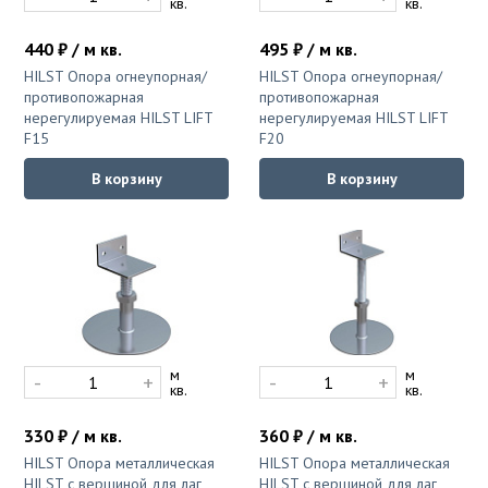
кв.
кв.
440 ₽ / м кв.
495 ₽ / м кв.
HILST Опора огнеупорная/
HILST Опора огнеупорная/
противопожарная
противопожарная
нерегулируемая HILST LIFT
нерегулируемая HILST LIFT
F15
F20
В корзину
В корзину
м
м
-
+
-
+
кв.
кв.
330 ₽ / м кв.
360 ₽ / м кв.
HILST Опора металлическая
HILST Опора металлическая
HILST с вершиной для лаг
HILST с вершиной для лаг