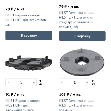
79 ₽ / м кв.
79 ₽ / м кв.
HILST Вершина опоры
HILST Вершина опоры
HILST LIFT для плитки
HILST LIFT для всех типов
стандарт (с резиновой
лаг
прокладкой)
В корзину
В корзину
м
м
-
+
-
+
кв.
кв.
91 ₽ / м кв.
105 ₽ / м кв.
HILST Вершина опоры
HILST Вершина опоры
HILST LIFT для
HILST LIFT для плитки
алюминиевой лаги
премиум