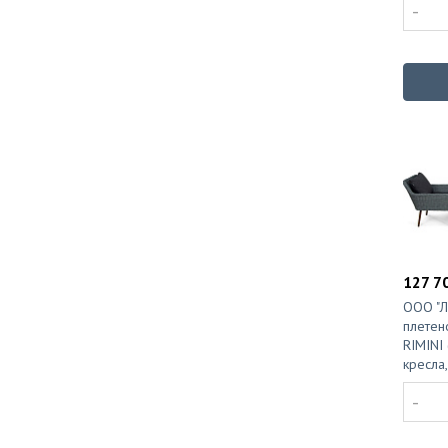
-
127 70
ООО "Л
плетен
RIMINI
кресла,
-