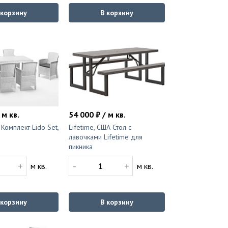
 корзину
В корзину
 м кв.
54 000 ₽ / м кв.
 Комплект Lido Set,
Lifetime, США Стол с
лавочками Lifetime для
пикника
+
-
+
м кв.
м кв.
 корзину
В корзину