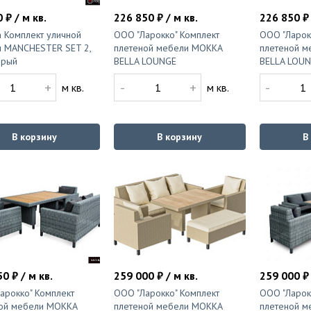
 ₽ / м кв.
226 850 ₽ / м кв.
226 850 ₽ 
an Комплект уличной
ООО "Ларокко" Комплект
ООО "Ларок
 MANCHESTER SET 2,
плетеной мебели MOKKA
плетеной м
ерый
BELLA LOUNGE
BELLA LOUN
+
-
+
-
м кв.
м кв.
В корзину
В корзину
В
0 ₽ / м кв.
259 000 ₽ / м кв.
259 000 ₽ 
арокко" Комплект
ООО "Ларокко" Комплект
ООО "Ларок
ой мебели MOKKA
плетеной мебели MOKKA
плетеной м