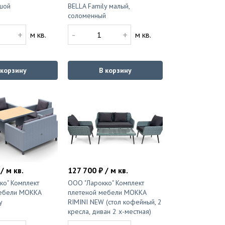
шой
BELLA Family малый,
соломенный
+
-
+
м кв.
м кв.
 корзину
В корзину
/ м кв.
127 700 ₽ / м кв.
ко" Комплект
ООО "Ларокко" Комплект
ебели MOKKA
плетеной мебели MOKKA
y
RIMINI NEW (стол кофейный, 2
кресла, диван 2 х-местная)