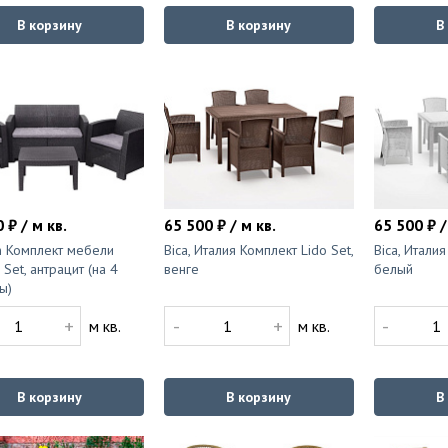
В корзину
В корзину
В
 ₽ / м кв.
65 500 ₽ / м кв.
65 500 ₽ /
an Комплект мебели
Bica, Италия Комплект Lido Set,
Bica, Италия
 Set, антрацит (на 4
венге
белый
ы)
+
-
+
-
м кв.
м кв.
В корзину
В корзину
В