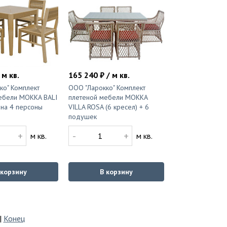
 м кв.
165 240 ₽ / м кв.
ко" Комплект
ООО "Ларокко" Комплект
ебели MOKKA BALI
плетеной мебели MOKKA
на 4 персоны
VILLA ROSA (6 кресел) + 6
подушек
+
-
+
м кв.
м кв.
 корзину
В корзину
|
Конец