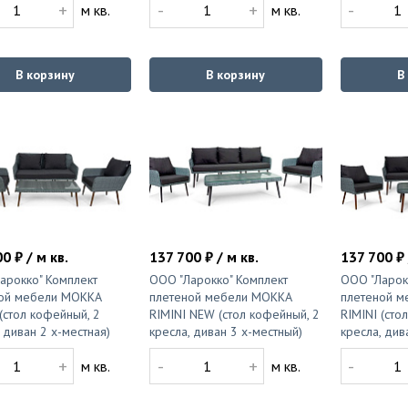
+
-
+
-
м кв.
м кв.
В корзину
В корзину
В
0 ₽ / м кв.
137 700 ₽ / м кв.
137 700 ₽ 
арокко" Комплект
ООО "Ларокко" Комплект
ООО "Ларок
ой мебели MOKKA
плетеной мебели MOKKA
плетеной м
 (стол кофейный, 2
RIMINI NEW (стол кофейный, 2
RIMINI (сто
 диван 2 х-местная)
кресла, диван 3 х-местный)
кресла, див
+
-
+
-
м кв.
м кв.