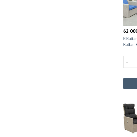
62 000
B:Ratt
Rattan
-