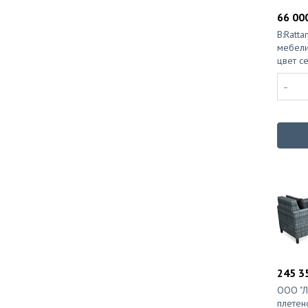
66 000
B:Ratt
мебели
цвет с
-
245 35
ООО "Л
плетен