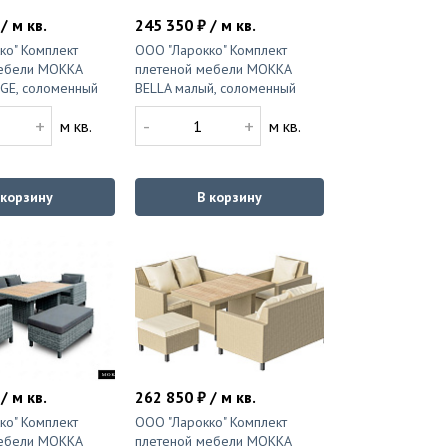
/ м кв.
245 350 ₽ / м кв.
ко" Комплект
ООО "Ларокко" Комплект
ебели MOKKA
плетеной мебели MOKKA
GE, соломенный
BELLA малый, соломенный
+
-
+
м кв.
м кв.
 корзину
В корзину
/ м кв.
262 850 ₽ / м кв.
ко" Комплект
ООО "Ларокко" Комплект
ебели MOKKA
плетеной мебели MOKKA