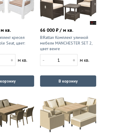
 м кв.
66 000 ₽ / м кв.
мплект кресел
B:Rattan Комплект уличной
e Seat, цвет:
мебели MANCHESTER SET 2,
цвет венге
+
-
+
м кв.
м кв.
 корзину
В корзину