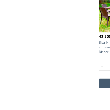
42 500
Bica, И
столов
Dinner 
-