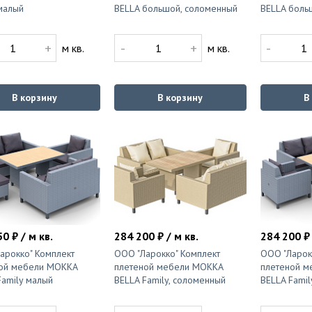
малый
BELLA большой, соломенный
BELLA боль
+
-
+
-
м кв.
м кв.
В корзину
В корзину
В
0 ₽ / м кв.
284 200 ₽ / м кв.
284 200 ₽ 
арокко" Комплект
ООО "Ларокко" Комплект
ООО "Ларок
ой мебели MOKKA
плетеной мебели MOKKA
плетеной м
Family малый
BELLA Family, соломенный
BELLA Famil