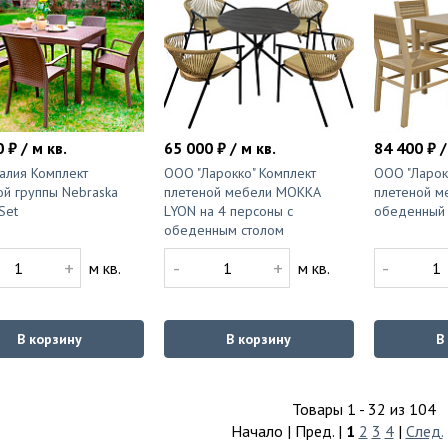
 ₽ / м кв.
65 000 ₽ / м кв.
84 400 ₽ /
талия Комплект
ООО "Ларокко" Комплект
ООО "Ларок
ой группы Nebraska
плетеной мебели MOKKA
плетеной м
Set
LYON на 4 персоны с
обеденный 
обеденным столом
+
-
+
-
м кв.
м кв.
В корзину
В корзину
В
Товары 1 - 32 из 104
Начало | Пред. |
1
2
3
4
|
След.