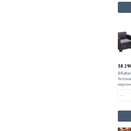
38 290
B:Ratt
Arizona
персон
-