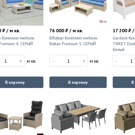
 ₽ / м кв.
76 000 ₽ / м кв.
17 200 ₽ /
an Комплект мебели
B:Rattan Комплект мебели
Gardeck Ко
 Premium 4, СЕРЫЙ
Rattan Premium 5, СЕРЫЙ
TWEET Doubl
белый
+
-
+
-
м кв.
м кв.
В корзину
В корзину
В