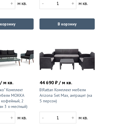
+
-
+
м кв.
м кв.
 корзину
В корзину
/ м кв.
44 690 ₽ / м кв.
ко" Комплект
B:Rattan Комплект мебели
ебели MOKKA
Arizona Set Max, антрацит (на
л кофейный, 2
5 персон)
ан 3 х-местный)
+
-
+
м кв.
м кв.