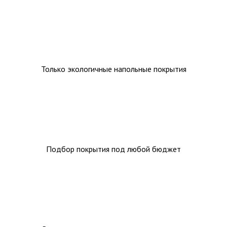
Ковролин на резиновой основе
Ковролин оптом
Ковролин под теплый пол
Только экологичные напольные покрытия
Подбор покрытия под любой бюджет