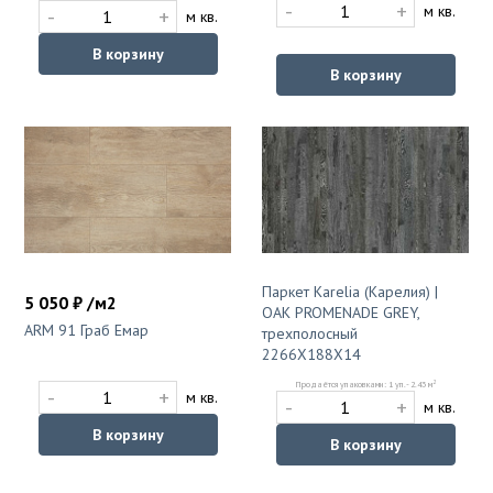
-
+
м кв.
-
+
м кв.
В корзину
В корзину
Паркет Karelia (Карелия) |
5 050 ₽ /м2
OAK PROMENADE GREY,
ARM 91 Граб Емар
трехполосный
2266Х188Х14
2
Продаётся упаковками: 1 уп. - 2.43 м
-
+
м кв.
-
+
м кв.
В корзину
В корзину