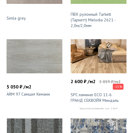
ПВХ рулонный Tarkett
Simla grey
(Таркетт) Melodia 2621 -
2,0м/2,0мм
2 600 ₽ /м2
3 059 ₽/м2
5 050 ₽ /м2
-15%
ARM 97 Самшит Кемани
SPC ламинат ЕСО 11-6
ГРАНД СЕКВОЙЯ Миндаль
2
Продаётся упаковками: 1 уп. - 2.43 м