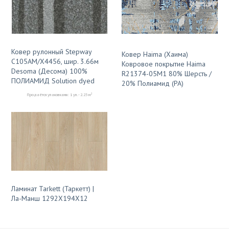
Ковер рулонный Stepway
Ковер Haima (Хаима)
C105AM/X4456, шир. 3.66м
Ковровое покрытие Haima
Desoma (Десома) 100%
R21374-05M1 80% Шерсть /
ПОЛИАМИД Solution dyed
20% Полиамид (PA)
2
Продаётся упаковками: 1 уп. - 2.23 м
Ламинат Tarkett (Таркетт) |
Ла-Манш 1292Х194Х12