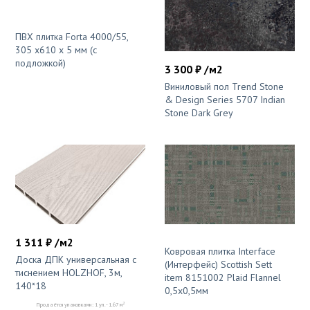
ПВХ плитка Forta 4000/55,
305 х610 х 5 мм (с
подложкой)
3 300 ₽ /м2
Виниловый пол Trend Stone
& Design Series 5707 Indian
Stone Dark Grey
1 311 ₽ /м2
Ковровая плитка Interface
Доска ДПК универсальная с
(Интерфейс) Scottish Sett
тиснением HOLZHOF, 3м,
item 8151002 Plaid Flannel
140*18
0,5х0,5мм
2
Продаётся упаковками: 1 уп. - 1.67 м