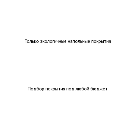
Ковролин на резиновой основе
Ковролин оптом
Ковролин под теплый пол
Только экологичные напольные покрытия
Подбор покрытия под любой бюджет