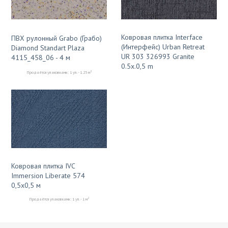
Ковровая плитка Interface
ПВХ рулонный Grabo (Грабо)
(Интерфейс) Urban Retreat
Diamond Standart Plaza
UR 303 326993 Granite
4115_458_06 - 4 м
0.5х.0,5 m
2
Продаётся упаковками: 1 уп. - 1.25 м
Ковровая плитка IVC
Immersion Liberate 574
0,5х0,5 м
2
Продаётся упаковками: 1 уп. - 1 м