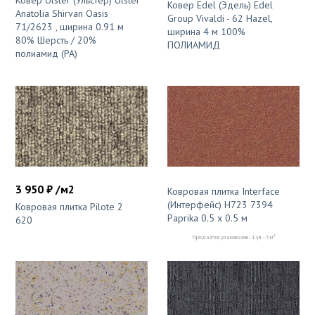
Ковер Ulster (Ульстер) Ulster
Ковер Edel (Эдель) Edel
Anatolia Shirvan Oasis
Group Vivaldi - 62 Hazel,
71/2623 , ширина 0.91 м
ширина 4 м 100%
80% Шерсть / 20%
ПОЛИАМИД
полиамид (PA)
3 950 ₽ /м2
Ковровая плитка Interface
(Интерфейс) H723 7394
Ковровая плитка Pilote 2
Paprika 0.5 x 0.5 м
620
2
Продаётся упаковками: 1 уп. - 5 м