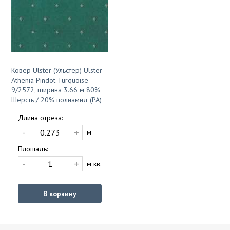
Ковер Ulster (Ульстер) Ulster
Athenia Pindot Turquoise
9/2572, ширина 3.66 м 80%
Шерсть / 20% полиамид (PA)
Длина отреза:
-
+
м
Площадь:
-
+
м кв.
В корзину