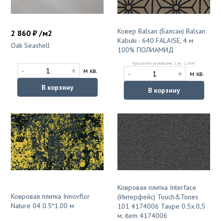
Ковер Balsan (Балсан) Balsan
2 860 ₽ /м2
Kabuki - 640 FALAISE, 4 м
Oak Seashell
100% ПОЛИАМИД
2
Продаётся упаковками: 1 уп. - 2.24 м
-
+
м кв.
-
+
м кв.
В корзину
В корзину
Ковровая плитка Interface
Ковровая плитка Innovflor
(Интерфейс) Touch&Tones
Nature 04 0.5*1.00 м
101 4174006 Taupe 0.5х.0,5
м, item 4174006