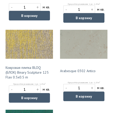
2
Продаётся упаковками: 1 уп. - 1.25 м
-
+
м кв.
-
+
м кв.
В корзину
В корзину
Ковровая плитка BLOQ
Arabesque 0302 Antico
(БЛОК) Binary Sculpture 125
Flax 0.5x0.5 m
2
Продаётся упаковками: 1 уп. - 1.25 м
2
Продаётся упаковками: 1 уп. - 1.25 м
-
+
м кв.
-
+
м кв.
В корзину
В корзину