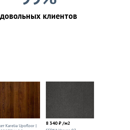
довольных клиентов
8 340 ₽ /м2
ет Karelia Upofloor |