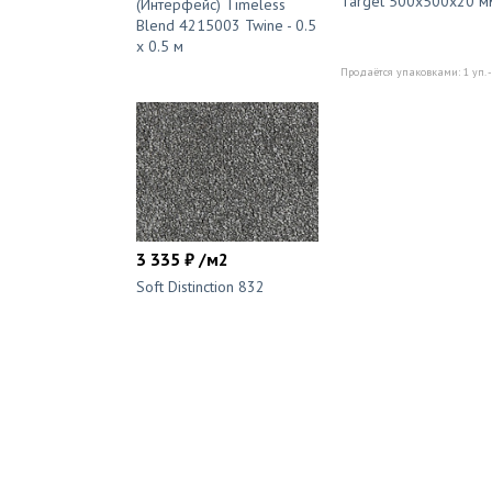
Target 500x500x20 м
(Интерфейс) Timeless
Blend 4215003 Twine - 0.5
x 0.5 м
Продаётся упаковками: 1 уп. -
3 335 ₽ /м2
Soft Distinction 832