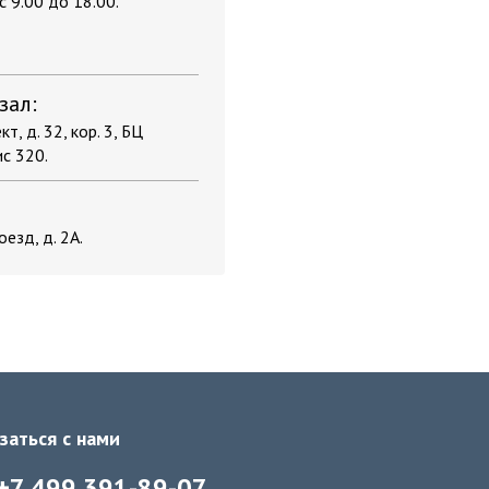
 9.00 до 18.00.
зал:
т, д. 32, кор. 3, БЦ
ис 320.
оезд, д. 2А.
заться с нами
+7 499 391-89-07