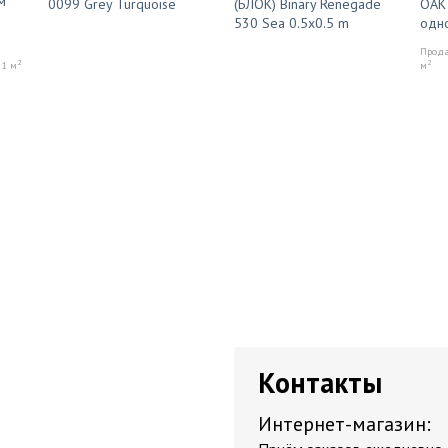
м
0099 Grey Turquoise
(БЛОК) Binary Renegade
OAK
530 Sea 0.5x0.5 m
одн
Продаё
2
2
 1 м
м
Контакты
Интернет-магазин: