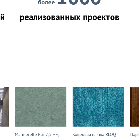
более
ий
реализованных проектов
Marmorette Pur 2,5 мм,
Ковровая плитка BLOQ
Парк