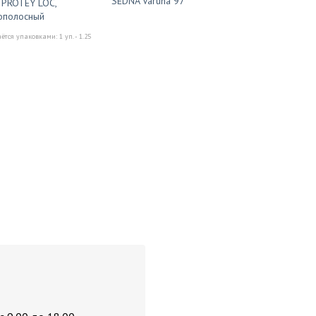
SEDNA Varuna 97
 PROTEY LOC,
ополосный
тся упаковками: 1 уп. - 1.25