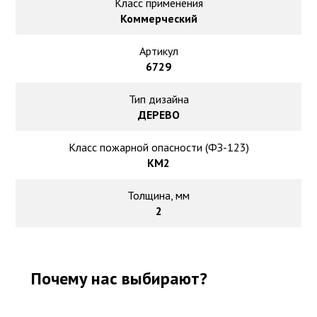
Ковролин на резиновой основе
Класс применения
Коммерческий
Ковролин оптом
Артикул
6729
Ковролин под теплый пол
Тип дизайна
ДЕРЕВО
Класс пожарной опасности (ФЗ-123)
КМ2
Толщина, мм
2
Почему нас выбирают?