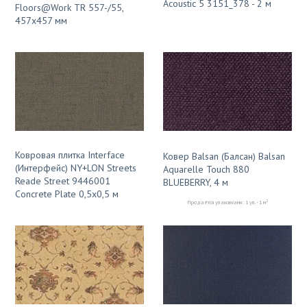
Acoustic 5 3151_378 - 2 м
Floors@Work TR 557-/55,
457x457 мм
Ковровая плитка Interface
Ковер Balsan (Балсан) Balsan
(Интерфейс) NY+LON Streets
Aquarelle Touch 880
Reade Street 9446001
BLUEBERRY, 4 м
Concrete Plate 0,5х0,5 м
2
Продаётся упаковками: 1 уп. - 1 м