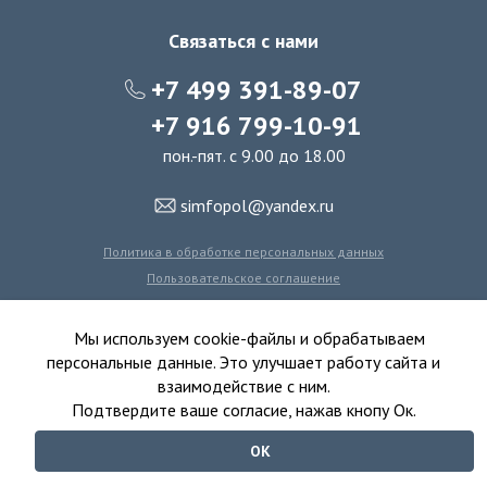
Ковролин на резиновой основе
Связаться с нами
Ковролин оптом
+7 499 391-89-07
Ковролин под теплый пол
+7 916 799-10-91
пон.-пят. с 9.00 до 18.00
simfopol@yandex.ru
Политика в обработке персональных данных
Пользовательское соглашение
Политика использования файлов cookie
Мы используем cookie-файлы и обрабатываем
персональные данные. Это улучшает работу сайта и
взаимодействие с ним.
© 2016-2026 Симфония Пола - интернет-магазин
Подтвердите ваше согласие, нажав кнопу Ок.
ковролина, линолеума, виниловых полов и ковровой плитки.
ОК