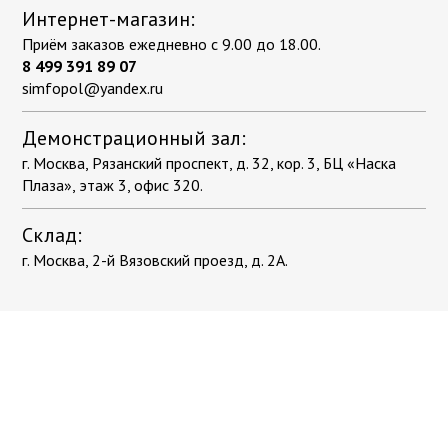
ПВХ плитка самоклеющаяся для стен
Коричневый
Компостеры садовые
Интернет-магазин:
под камень
Красный
Поленницы в коробке
Приём заказов ежедневно с 9.00 до 18.00.
Распродажа
8 499 391 89 07
Однотонный
Тачки, тележки, сеялки
simfopol@yandex.ru
Плетёный винил
Разноцветный
Фальшпол
Теплицы
С рисунком
Демонстрационный зал:
разноцветный
Цветной напольный плинтус
г. Москва, Рязанский проспект, д. 32, кор. 3, БЦ «Наска
Серый
Уличная мебель
Плаза», этаж 3, офис 320.
Синий
Гамаки
Эксплуатируемая кровля
Тёмно-серый
Склад:
Диваны для сада и дачи
г. Москва, 2-й Вязовский проезд, д. 2А.
Фиолетовый
Комплекты мебели
Клей
Черный
Кресла
Мебель для балкона
Премиум
Мебель для кафе
Мебель из искусственного ротанга
Искусственная трава
Садовая мебель