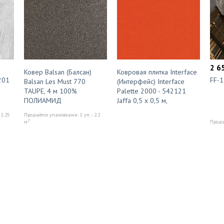
2 6
Ковер Balsan (Балсан)
Ковровая плитка Interface
201
FF-
Balsan Les Must 770
(Интерфейс) Interface
TAUPE, 4 м 100%
Palette 2000 - 542121
ПОЛИАМИД
Jaffa 0,5 x 0,5 м,
 1.25
Продаётся упаковками: 1 уп. - 2.2
2
м
Продаё