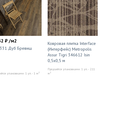
52 ₽ /м2
Ковровая плитка Interface
1331 Дуб Бревиш
(Интерфейс) Metropolis
Assur Tigri 346612 Isin
0,5x0,5 м
Продаётся упаковками: 1 уп. - 2.11
2
2
тся упаковками: 1 уп. - 1 м
м