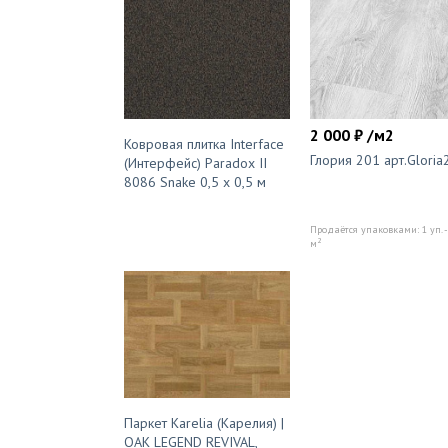
2 000 ₽ /м2
Ковровая плитка Interface
Глория 201 арт.Gloria
(Интерфейс) Paradox II
8086 Snake 0,5 x 0,5 м
Продаётся упаковками: 1 уп. -
2
м
Паркет Karelia (Карелия) |
OAK LEGEND REVIVAL,