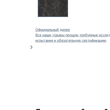
Официальный дилер
Все наши товары прошли требуемые иссле
испытания и обязательную сертификацию