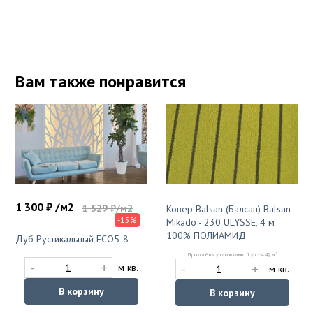
Вам также понравится
1 300 ₽ /м2
1 529 ₽/м2
Ковер Balsan (Балсан) Balsan
-15%
Mikado - 230 ULYSSE, 4 м
100% ПОЛИАМИД
Дуб Рустикальный ЕСО5-8
2
Продаётся упаковками: 1 уп. - 4.49 м
-
+
-
+
м кв.
м кв.
В корзину
В корзину