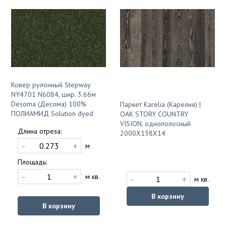
Ковер рулонный Stepway
NY4701 N6084, шир. 3.66м
Desoma (Десома) 100%
Паркет Karelia (Карелия) |
ПОЛИАМИД Solution dyed
OAK STORY COUNTRY
VISION, однополосный
Длина отреза:
2000Х138Х14
-
+
м
Площадь:
-
+
м кв.
-
+
м кв.
В корзину
В корзину