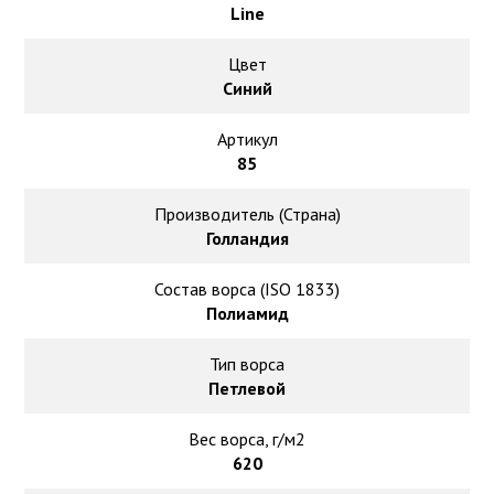
Ковролин на резиновой основе
Line
Ковролин оптом
Цвет
Синий
Ковролин под теплый пол
Артикул
85
Производитель (Страна)
Голландия
Состав ворса (ISO 1833)
Полиамид
Тип ворса
Петлевой
Вес ворса, г/м2
620