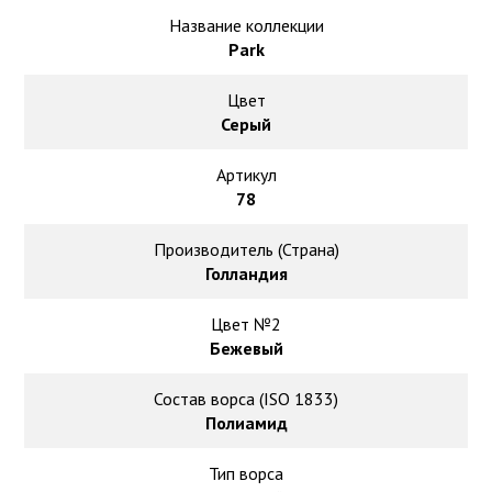
Ковролин на резиновой основе
Название коллекции
Park
Ковролин оптом
Цвет
Ковролин под теплый пол
Серый
Артикул
78
Производитель (Страна)
Голландия
Цвет №2
Бежевый
Состав ворса (ISO 1833)
Полиамид
Тип ворса