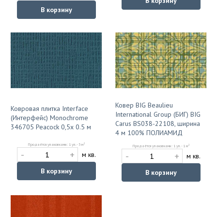
В корзину
В корзину
Ковер BIG Beaulieu
Ковровая плитка Interface
International Group (БИГ) BIG
(Интерфейс) Monochrome
Carus BS038-22108, ширина
346705 Peacock 0,5x 0.5 м
4 м 100% ПОЛИАМИД
2
Продаётся упаковками: 1 уп. - 5 м
2
Продаётся упаковками: 1 уп. - 1 м
-
+
-
+
м кв.
м кв.
В корзину
В корзину