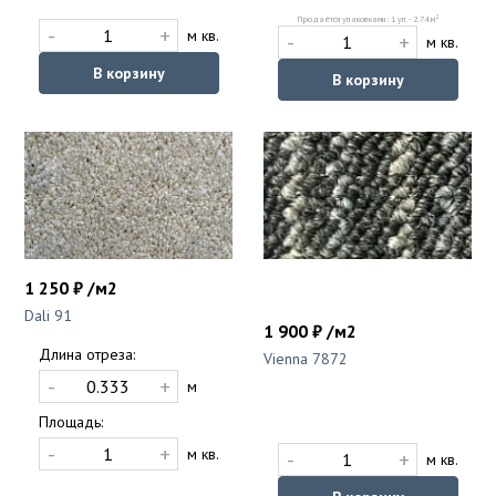
2
Продаётся упаковками: 1 уп. - 2.74 м
-
+
м кв.
-
+
м кв.
В корзину
В корзину
1 250 ₽ /м2
Dali 91
1 900 ₽ /м2
Длина отреза:
Vienna 7872
-
+
м
Площадь:
-
+
м кв.
-
+
м кв.