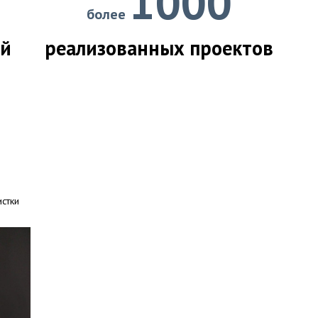
1000
более
ий
реализованных проектов
истки