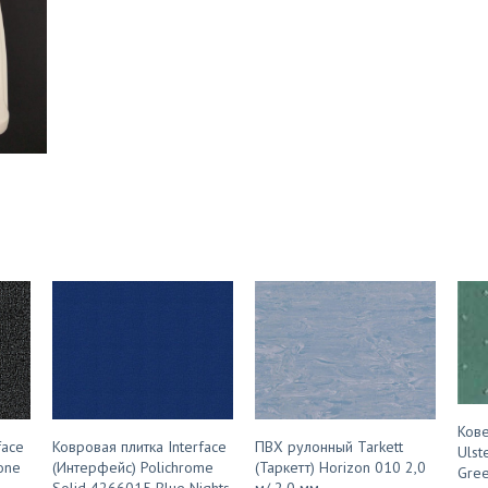
Кове
face
Ковровая плитка Interface
ПВХ рулонный Tarkett
Ulst
one
(Интерфейс) Polichrome
(Таркетт) Horizon 010 2,0
Gree