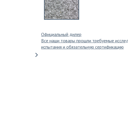
Официальный дилер
Все наши товары прошли требуемые иссле
испытания и обязательную сертификацию