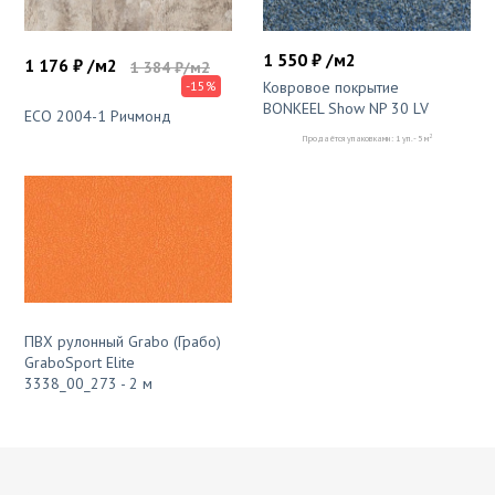
1 550 ₽ /м2
1 176 ₽ /м2
1 384 ₽/м2
-15%
Ковровое покрытие
BONKEEL Show NP 30 LV
ЕСО 2004-1 Ричмонд
2
Продаётся упаковками: 1 уп. - 5 м
ПВХ рулонный Grabo (Грабо)
GraboSport Elite
3338_00_273 - 2 м