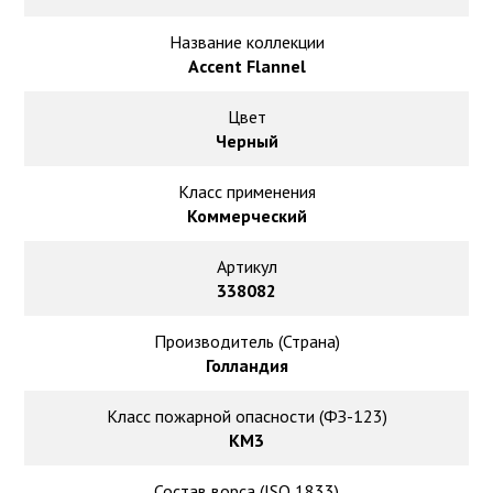
Ковролин на резиновой основе
Название коллекции
Ковролин оптом
Accent Flannel
Цвет
Ковролин под теплый пол
Черный
Класс применения
Коммерческий
Артикул
338082
Производитель (Страна)
Голландия
Класс пожарной опасности (ФЗ-123)
КМ3
Состав ворса (ISO 1833)