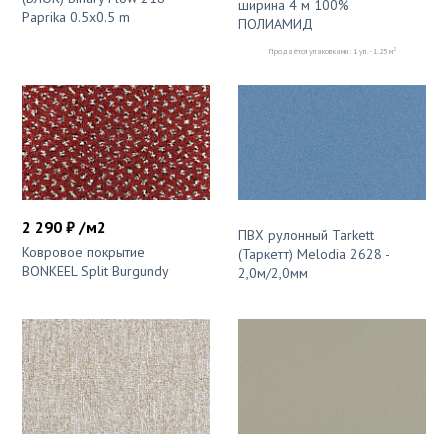
ширина 4 м 100%
Paprika 0.5x0.5 m
ПОЛИАМИД
2
Продаётся упаковками: 1 уп. - 1.25 м
2 290 ₽ /м2
ПВХ рулонный Tarkett
Ковровое покрытие
(Таркетт) Melodia 2628 -
BONKEEL Split Burgundy
2,0м/2,0мм