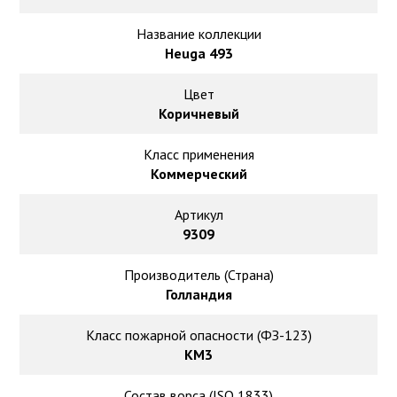
Ковролин на резиновой основе
Название коллекции
Ковролин оптом
Heuga 493
Цвет
Ковролин под теплый пол
Коричневый
Класс применения
Коммерческий
Артикул
9309
Производитель (Страна)
Голландия
Класс пожарной опасности (ФЗ-123)
КМ3
Состав ворса (ISO 1833)