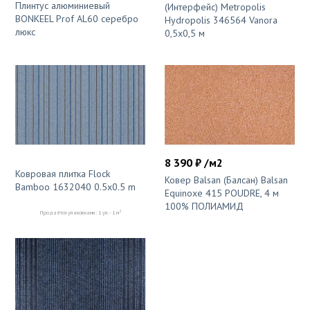
Плинтус алюминиевый
(Интерфейс) Metropolis
BONKEEL Prof AL60 серебро
Hydropolis 346564 Vanora
люкс
0,5x0,5 м
8 390 ₽ /м2
Ковровая плитка Flock
Ковер Balsan (Балсан) Balsan
Bamboo 1632040 0.5x0.5 m
Equinoxe 415 POUDRE, 4 м
100% ПОЛИАМИД
2
Продаётся упаковками: 1 уп. - 1 м