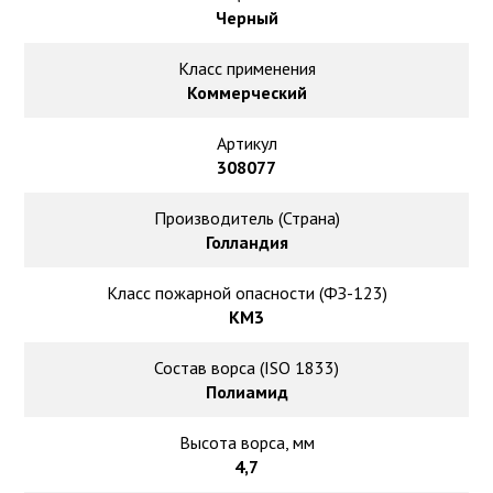
Ковролин на резиновой основе
Черный
Ковролин оптом
Класс применения
Коммерческий
Ковролин под теплый пол
Артикул
308077
Производитель (Страна)
Голландия
Класс пожарной опасности (ФЗ-123)
КМ3
Состав ворса (ISO 1833)
Полиамид
Высота ворса, мм
4,7