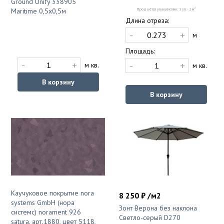
Ground Unify 338905
2
Maritime 0,5x0,5м
Продаётся упаковками: 1 уп. - 1 м
Длина отреза:
-
+
м
Площадь:
-
+
-
+
м кв.
м кв.
В корзину
В корзину
Каучуковое покрытие nora
8 250 ₽ /м2
systems GmbH (нора
Зонт Верона без наклона
системс) norament 926
Светло-серый D270
satura, арт.1880, цвет 5118,