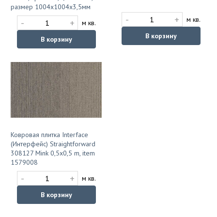
размер 1004х1004х3,5мм
-
+
м кв.
-
+
м кв.
В корзину
В корзину
Ковровая плитка Interface
(Интерфейс) Straightforward
308127 Mink 0,5x0,5 m, item
1579008
-
+
м кв.
В корзину