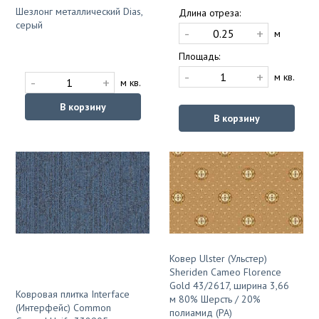
Шезлонг металлический Dias,
Длина отреза:
серый
-
+
м
Площадь:
-
+
м кв.
-
+
м кв.
В корзину
В корзину
Ковер Ulster (Ульстер)
Sheriden Cameo Florence
Gold 43/2617, ширина 3,66
Ковровая плитка Interface
м 80% Шерсть / 20%
(Интерфейс) Common
полиамид (PA)