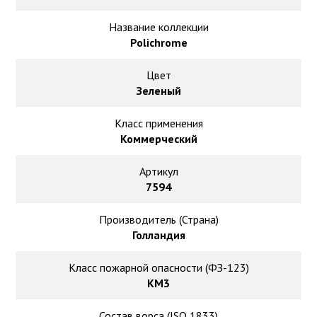
Ковролин на резиновой основе
Название коллекции
Ковролин оптом
Polichrome
Цвет
Ковролин под теплый пол
Зеленый
Класс применения
Коммерческий
Артикул
7594
Производитель (Страна)
Голландия
Класс пожарной опасности (ФЗ-123)
КМ3
Состав ворса (ISO 1833)