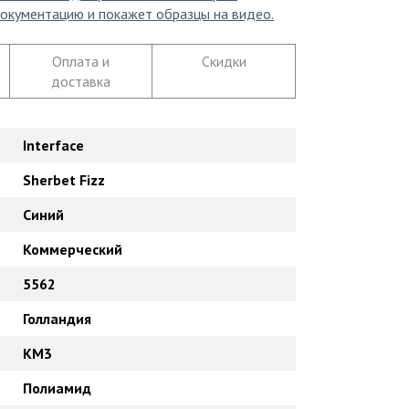
окументацию и покажет образцы на видео.
Оплата и
Скидки
доставка
Interface
Sherbet Fizz
Синий
Коммерческий
5562
Голландия
КМ3
Полиамид