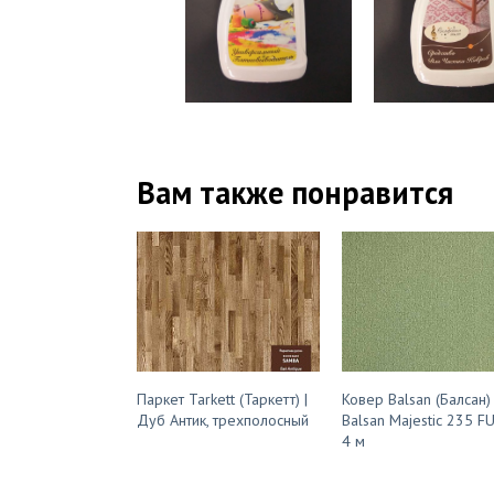
Вам также понравится
Паркет Tarkett (Таркетт) |
Ковер Balsan (Балсан)
Дуб Антик, трехполосный
Balsan Majestic 235 F
4 м