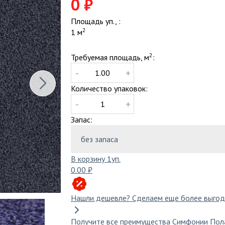
0 ₽
С рисунком
и
Компостеры садовые
Диваны
Серый
Площадь уп., :
Поленницы в коробке
Компле
2
1 м
Синий
Тачки, тележки, сеялки
Кресла
Тёмно-серый
Теплицы
Мебель
2
Требуемая площадь, м
:
Фиолетовый
Мебель
-
+
Черный
Мебель 
Количество упаковок:
Садова
Циновка
Шерст
Столы 
-
+
Одното
Стулья 
Запас:
ину
покрытие
Ковролин в офис
Штучный паркет
Коврол
В корзину
1
уп.
плый пол
0.00 ₽
Нашли дешевле?
Сделаем еще более выгод
Получите все преимущества Симфонии Пол