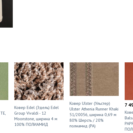
Ковер Ulster (Ульстер)
7 4
Ковер Edel (Эдель) Edel
Ulster Athenia Runner Khaki
Кове
UTE,
Group Vivaldi - 12
51/20056, ширина 0,69 м
Bals
Moonstone, ширина 4 м
80% Шерсть / 20%
PAPR
100% ПОЛИАМИД
полиамид (PA)
ПОЛ