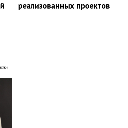
ий
реализованных проектов
истки