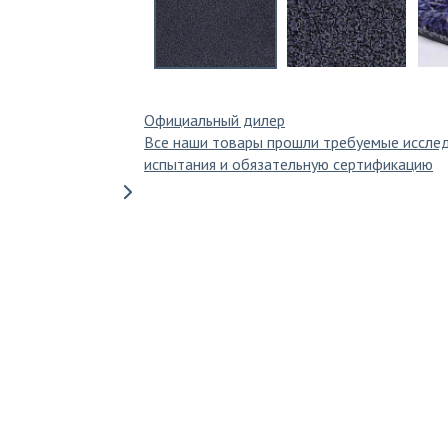
Официальный дилер
Все наши товары прошли требуемые иссле
испытания и обязательную сертификацию