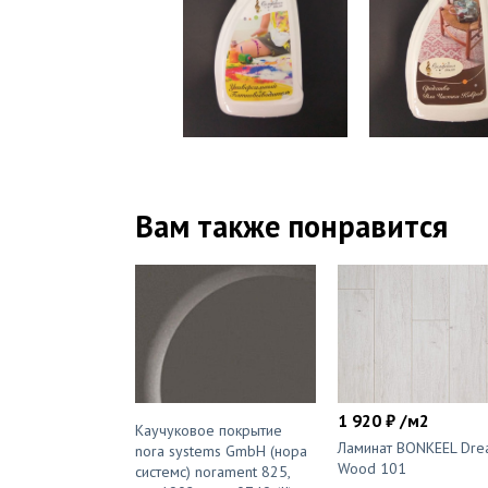
Вам также понравится
1 920 ₽ /м2
Каучуковое покрытие
Ламинат BONKEEL Dr
nora systems GmbH (нора
Wood 101
системс) norament 825,