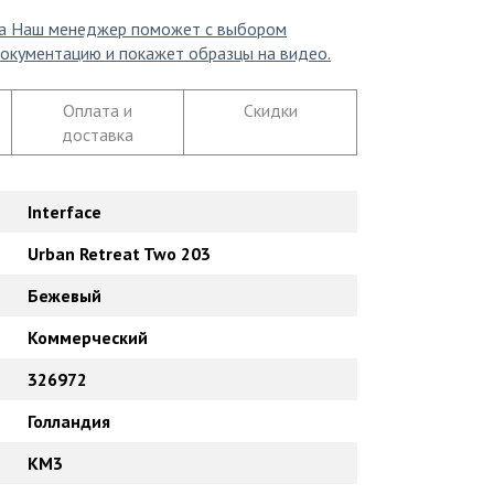
а
Наш менеджер поможет с выбором
окументацию и покажет образцы на видео.
Оплата и
Скидки
доставка
Interface
Urban Retreat Two 203
Бежевый
Коммерческий
326972
Голландия
КМ3