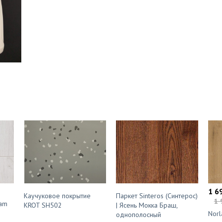
1 6
Каучуковое покрытие
Паркет Sinteros (Синтерос)
1 
eam
KROT SH502
| Ясень Мокка Браш,
Norl
однополосный