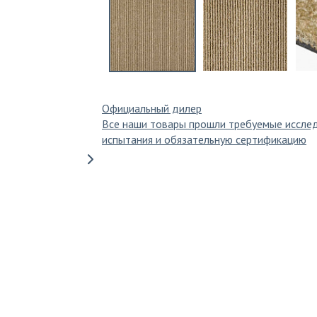
Официальный дилер
Все наши товары прошли требуемые иссле
испытания и обязательную сертификацию