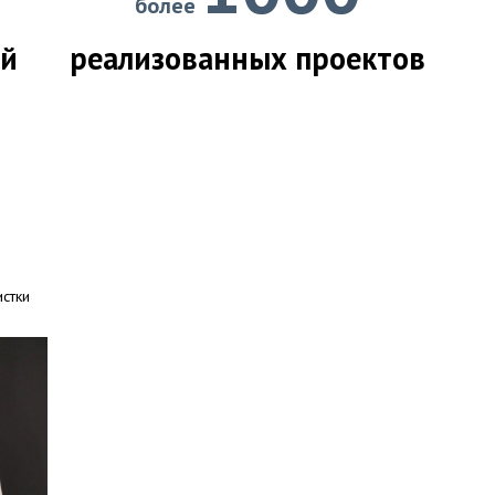
более
ий
реализованных проектов
истки