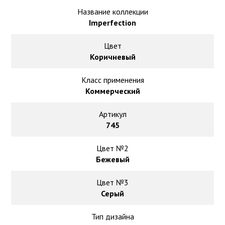
Ковролин на резиновой основе
Название коллекции
Imperfection
Ковролин оптом
Цвет
Ковролин под теплый пол
Коричневый
Класс применения
Коммерческий
Артикул
745
Цвет №2
Бежевый
Цвет №3
Серый
Тип дизайна