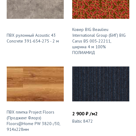
Ковер BIG Beaulieu
ПВХ рулонный Acoustic 43
International Group (БИГ) BIG
Concrete 391-654-275 - 2 м
Carus BS 005-22211,
ширина 4 м 100%
ПОЛИАМИД
ПВХ плитка Project Floors
2 900 ₽ /м2
(Проджект Флорз)
Baltic 8472
Floors@Home PW 3820-/30,
914x228мм