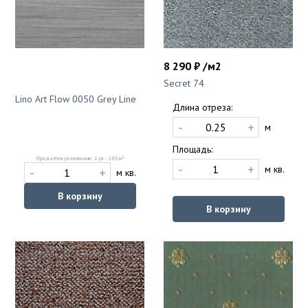
8 290 ₽ /м2
Secret 74
Lino Art Flow 0050 Grey Line
Длина отреза:
-
+
м
Площадь:
2
Продаётся упаковками: 1 уп. - 2.65 м
-
+
м кв.
-
+
м кв.
В корзину
В корзину