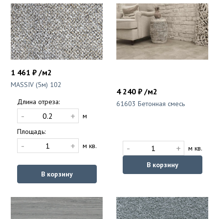
1 461 ₽ /м2
MASSIV (5м) 102
4 240 ₽ /м2
Длина отреза:
61603 Бетонная смесь
-
+
м
Площадь:
-
+
м кв.
-
+
м кв.
В корзину
В корзину