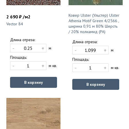
Ковер Ulster (Ульстер) Ulster
2 690 ₽ /м2
Athenia Motif Green 4/2566 ,
Vector 84
ширина 0,91 м 80% Шерсть
/ 20% полиамид (PA)
Длина отреза:
Длина отреза:
-
+
м
-
+
м
Площадь:
Площадь:
-
+
м кв.
-
+
м кв.
В корзину
В корзину