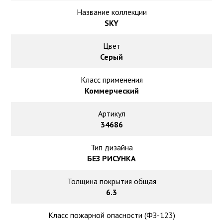
Ковролин на резиновой основе
Название коллекции
SKY
Ковролин оптом
Цвет
Ковролин под теплый пол
Серый
Класс применения
Коммерческий
Артикул
34686
Тип дизайна
БЕЗ РИСУНКА
Толщина покрытия общая
6.3
Класс пожарной опасности (ФЗ-123)