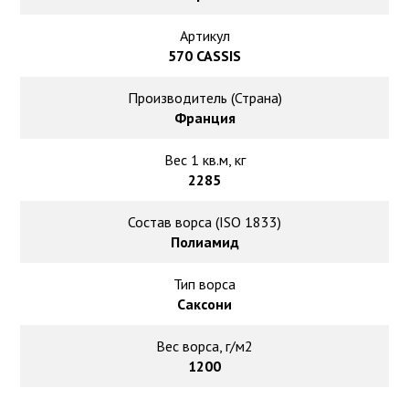
Ковролин на резиновой основе
Артикул
Ковролин оптом
570 CASSIS
Производитель (Страна)
Ковролин под теплый пол
Франция
Вес 1 кв.м, кг
2285
Состав ворса (ISO 1833)
Полиамид
Тип ворса
Саксони
Вес ворса, г/м2
1200