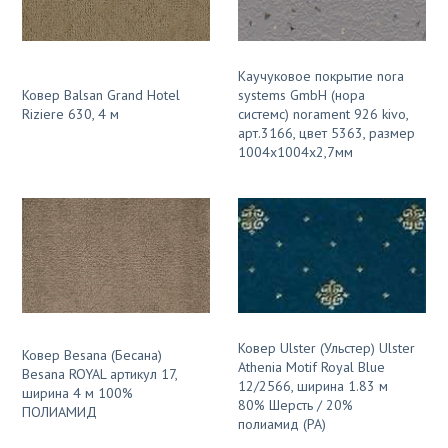
Каучуковое покрытие nora
Ковер Balsan Grand Hotel
systems GmbH (нора
Riziere 630, 4 м
системс) norament 926 kivo,
арт.3166, цвет 5363, размер
1004х1004х2,7мм
Ковер Ulster (Ульстер) Ulster
Ковер Besana (Бесана)
Athenia Motif Royal Blue
Besana ROYAL артикул 17,
12/2566, ширина 1.83 м
ширина 4 м 100%
80% Шерсть / 20%
ПОЛИАМИД
полиамид (PA)