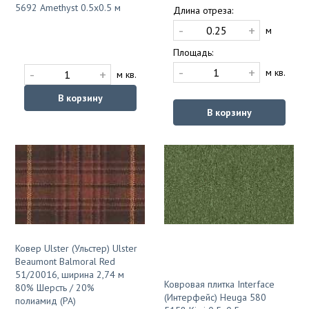
5692 Amethyst 0.5x0.5 м
Длина отреза:
-
+
м
Площадь:
-
+
-
+
м кв.
м кв.
В корзину
В корзину
Ковер Ulster (Ульстер) Ulster
Beaumont Balmoral Red
51/20016, ширина 2,74 м
Ковровая плитка Interface
80% Шерсть / 20%
(Интерфейс) Heuga 580
полиамид (PA)