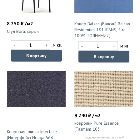
8 250 ₽ /м2
Ковер Balsan (Балсан) Balsan
Residentiel 181 JEANS, 4 м
Стул Bora, серый
100% ПОЛИАМИД
-
+
-
+
м кв.
м кв.
В корзину
В корзину
9 240 ₽ /м2
ковролин Pure Essence
(Tasman) 103
Ковровая плитка Interface
(Интерфейс) Heuga 568
2
Продаётся упаковками: 1 уп. - 1.25 м