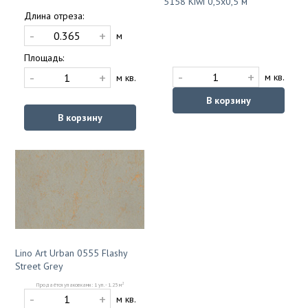
5158 Kiwi 0,5x0,5 м
Длина отреза:
-
+
м
Площадь:
-
+
-
+
м кв.
м кв.
В корзину
В корзину
Lino Art Urban 0555 Flashy
Street Grey
2
Продаётся упаковками: 1 уп. - 1.25 м
-
+
м кв.