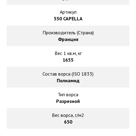
Ковролин на резиновой основе
Артикул
Ковролин оптом
550 CAPELLA
Производитель (Страна)
Ковролин под теплый пол
Франция
Вес 1 кв.м, кг
1655
Состав ворса (ISO 1833)
Полиамид
Тип ворса
Разрезной
Вес ворса, г/м2
650