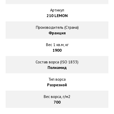
Ковролин на резиновой основе
Артикул
Ковролин оптом
210 LEMON
Производитель (Страна)
Ковролин под теплый пол
Франция
Вес 1 кв.м, кг
1900
Состав ворса (ISO 1833)
Полиамид
Тип ворса
Разрезной
Вес ворса, г/м2
700