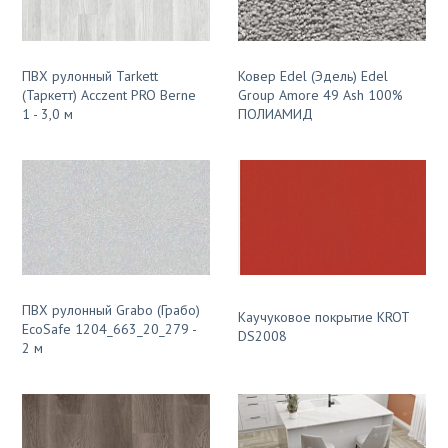
ПВХ рулонный Tarkett
Ковер Edel (Эдель) Edel
(Таркетт) Acczent PRO Berne
Group Amore 49 Ash 100%
1 - 3,0 м
ПОЛИАМИД
ПВХ рулонный Grabo (Грабо)
Каучуковое покрытие KROT
EcoSafe 1204_663_20_279 -
DS2008
2 м