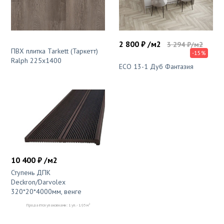
2 800 ₽ /м2
3 294 ₽/м2
ПВХ плитка Tarkett (Таркетт)
-15%
Ralph 225х1400
ЕСО 13-1 Дуб Фантазия
10 400 ₽ /м2
Ступень ДПК
Deckron/Darvolex
320*20*4000мм, венге
2
Продаётся упаковками: 1 уп. - 1.95 м