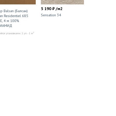
5 190 ₽ /м2
р Balsan (Балсан)
Sensation 34
an Residentiel 685
E, 4 м 100%
ИАМИД
2
тся упаковками: 1 уп. - 1 м