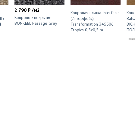
2 790 ₽ /м2
Ковровая плитка Interface
Кове
Ковровое покрытие
ИГ)
(Интерфейс)
Bals
BONKEEL Passage Grey
4
Transformation 345506
BICH
Tropics 0,5x0,5 m
ПОЛ
Продаё