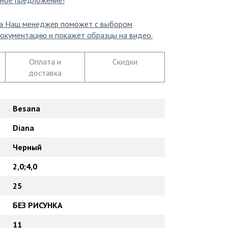
ное предложение!
а
Наш менеджер поможет с выбором
окументацию и покажет образцы на видео.
Оплата и
Скидки
доставка
Besana
Diana
Черный
2,0;4,0
25
БЕЗ РИСУНКА
11