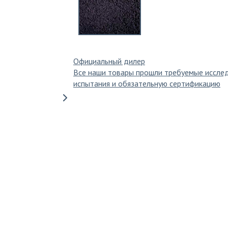
Официальный дилер
Все наши товары прошли требуемые иссле
испытания и обязательную сертификацию