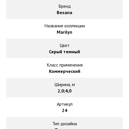
Ковролин на резиновой основе
Бренд
Besana
Ковролин оптом
Название коллекции
Ковролин под теплый пол
Marilyn
Цвет
Серый темный
Класс применения
Коммерческий
Ширина, м
2,0;4,0
Артикул
24
Тип дизайна