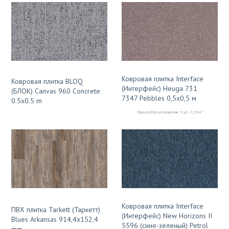
Ковровая плитка Interface
Ковровая плитка BLOQ
(Интерфейс) Heuga 731
(БЛОК) Canvas 960 Concrete
7347 Pebbles 0,5х0,5 м
0.5x0.5 m
2
Продаётся упаковками: 1 уп. - 1.25 м
Ковровая плитка Interface
ПВХ плитка Tarkett (Таркетт)
(Интерфейс) New Horizons II
Blues Arkansas 914,4x152,4
5596 (сине-зеленый) Petrol
mm