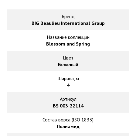
Ковролин на резиновой основе
Ковролин оптом
Бренд
BIG Beaulieu International Group
Ковролин под теплый пол
Название коллекции
Blossom and Spring
Цвет
Бежевый
Ширина, м
4
Артикул
BS 003-22114
Состав ворса (ISO 1833)
Полиамид