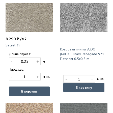
8 290 ₽ /м2
Secret 39
Ковровая плитка BLOQ
(БЛОК) Binary Renegade 921
Длина отреза:
Elephant 0.5x0.5 m
-
+
м
Площадь:
-
+
м кв.
-
+
м кв.
В корзину
В корзину