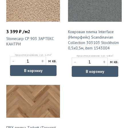
3 399 ₽ /м2
Ковровая плитка Interface
(Интерфейс) Scandinavian
Stonecarp CP 903 ЗАРТЕКС
Collection 303103 Stockholm
КАНТРИ
0,5x0,5м, item 1543004
2
Продаётся упаковками: 1 уп. - 1.25 м
2
Продаётся упаковками: 1 уп. - 1.86 м
-
+
-
+
м кв.
м кв.
В корзину
В корзину
ПВХ плитка Tarkett (Таркетт)