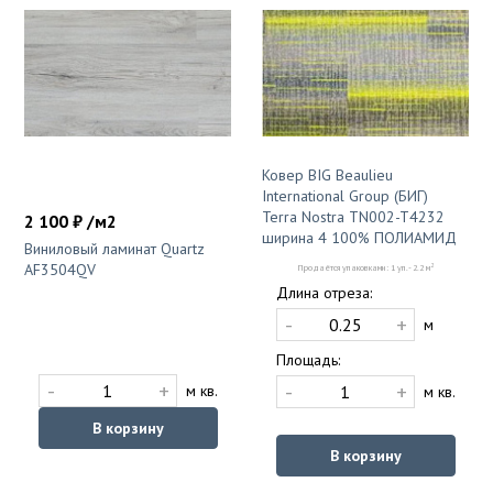
Ковер BIG Beaulieu
International Group (БИГ)
Terra Nostra TN002-T4232
2 100 ₽ /м2
ширина 4 100% ПОЛИАМИД
Виниловый ламинат Quartz
AF3504QV
2
Продаётся упаковками: 1 уп. - 2.2 м
Длина отреза:
-
+
м
Площадь:
-
+
-
+
м кв.
м кв.
В корзину
В корзину