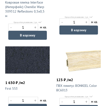
Ковровая плитка Interface
(Интерфейс) Chenille Warp
309312 Reflections 0,5х0,5
м
2
Продаётся упаковками: 1 уп. - 1 м
-
+
м кв.
2
Продаётся упаковками: 1 уп. - 4 м
-
+
м кв.
В корзину
В корзину
123 ₽ /м2
1 630 ₽ /м2
ПВХ плинтус BONKEEL Color
First 553
ВС6013
2
Продаётся упаковками: 1 уп. - 5 м
-
+
м кв.
-
+
м кв.