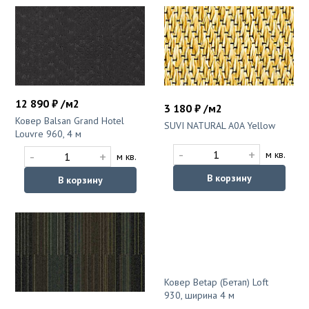
12 890 ₽ /м2
3 180 ₽ /м2
Ковер Balsan Grand Hotel
SUVI NATURAL A0A Yellow
Louvre 960, 4 м
-
+
-
+
м кв.
м кв.
В корзину
В корзину
Ковер Betap (Бетап) Loft
930, ширина 4 м