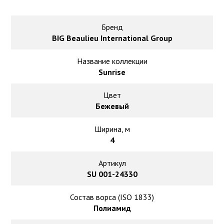
Ковролин на резиновой основе
Ковролин оптом
Бренд
BIG Beaulieu International Group
Ковролин под теплый пол
Название коллекции
Sunrise
Цвет
Бежевый
Ширина, м
4
Артикул
SU 001-24330
Состав ворса (ISO 1833)
Полиамид