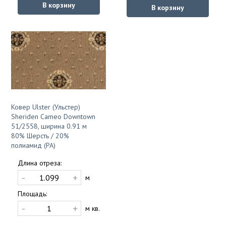
В корзину
В корзину
Ковер Ulster (Ульстер)
Sheriden Cameo Downtown
51/2558, ширина 0.91 м
80% Шерсть / 20%
полиамид (PA)
Длина отреза:
-
+
м
Площадь:
-
+
м кв.