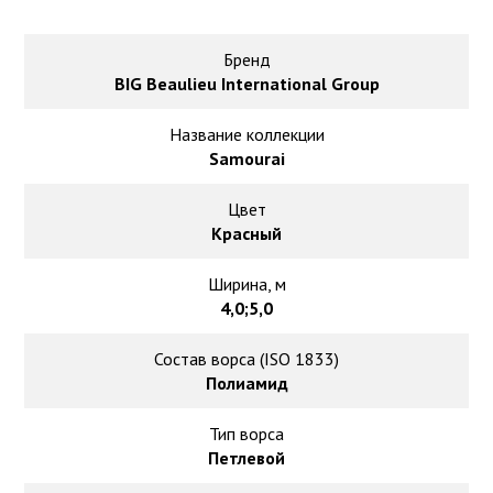
Ковролин на резиновой основе
Ковролин оптом
Бренд
BIG Beaulieu International Group
Ковролин под теплый пол
Название коллекции
Samourai
Цвет
Красный
Ширина, м
4,0;5,0
Состав ворса (ISO 1833)
Полиамид
Тип ворса
Петлевой