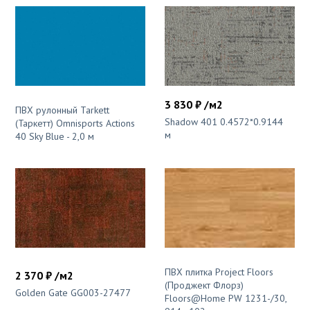
3 830 ₽ /м2
ПВХ рулонный Tarkett
Shadow 401 0.4572*0.9144
(Таркетт) Omnisports Actions
м
40 Sky Blue - 2,0 м
ПВХ плитка Project Floors
2 370 ₽ /м2
(Проджект Флорз)
Golden Gate GG003-27477
Floors@Home PW 1231-/30,