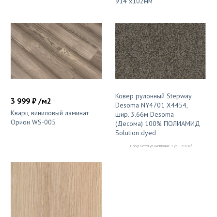
914 x102мм
Ковер рулонный Stepway
3 999 ₽ /м2
Desoma NY4701 X4454,
Кварц виниловый ламинат
шир. 3.66м Desoma
Орион WS-005
(Десома) 100% ПОЛИАМИД
Solution dyed
2
Продаётся упаковками: 1 уп. - 2.07 м