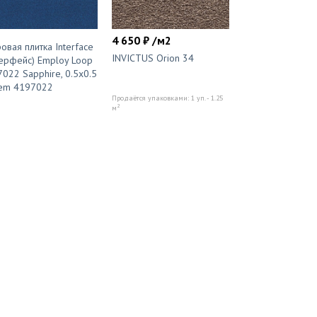
4 650 ₽ /м2
овая плитка Interface
INVICTUS Orion 34
ерфейс) Employ Loop
022 Sapphire, 0.5x0.5
tem 4197022
Продаётся упаковками: 1 уп. - 1.25
2
м