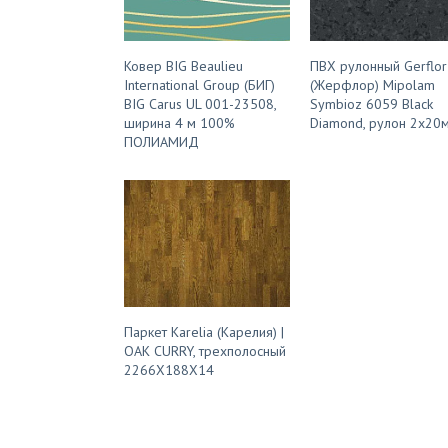
Ковер BIG Beaulieu
ПВХ рулонный Gerflor
International Group (БИГ)
(Жерфлор) Mipolam
BIG Carus UL 001-23508,
Symbioz 6059 Black
ширина 4 м 100%
Diamond, рулон 2х20
ПОЛИАМИД
Паркет Karelia (Карелия) |
OAK CURRY, трехполосный
2266Х188Х14