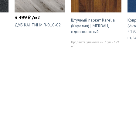
3 499 ₽ /м2
Штучный паркет Karelia
Ковр
ДУБ КАНТИНИ R-010-02
(Карелия) | MERBAU,
(Инт
однополосный
4197
м
m, i
Продаётся упаковками: 1 уп. - 3.29
2
м