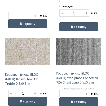
Площадь:
-
+
м кв.
-
+
м кв.
В корзину
В корзину
Ковровая плитка BLOQ
Ковровая плитка BLOQ
(БЛОК) Workplace Connexion
(БЛОК) Binary Flow 111
926 Silent Lane 0.5x0.5 m
Truffle 0.5x0.5 m
2
Продаётся упаковками: 1 уп. - 1.25 м
-
+
-
+
м кв.
м кв.
В корзину
В корзину