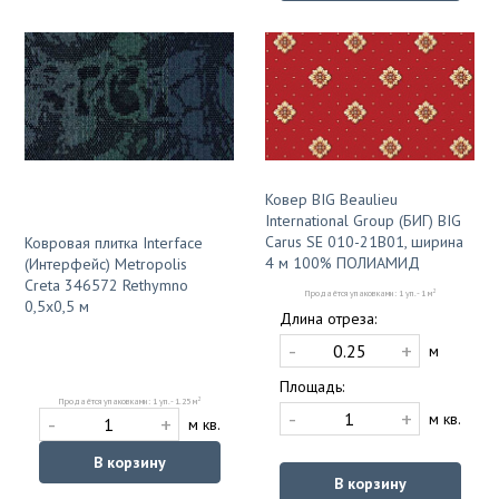
Ковер BIG Beaulieu
International Group (БИГ) BIG
Carus SE 010-21B01, ширина
Ковровая плитка Interface
4 м 100% ПОЛИАМИД
(Интерфейс) Metropolis
Creta 346572 Rethymno
2
Продаётся упаковками: 1 уп. - 1 м
0,5x0,5 м
Длина отреза:
-
+
м
Площадь:
2
Продаётся упаковками: 1 уп. - 1.25 м
-
+
м кв.
-
+
м кв.
В корзину
В корзину