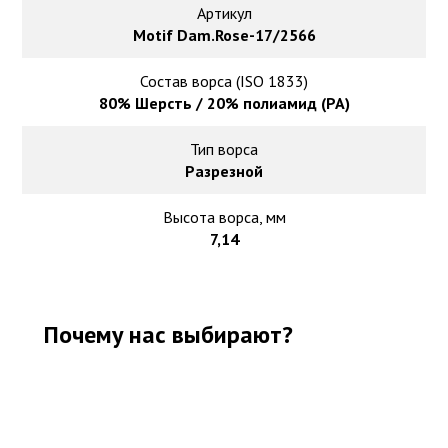
Ковролин на резиновой основе
Артикул
Motif Dam.Rose-17/2566
Ковролин оптом
Состав ворса (ISO 1833)
80% Шерсть / 20% полиамид (PA)
Ковролин под теплый пол
Тип ворса
Разрезной
Высота ворса, мм
7,14
Почему нас выбирают?