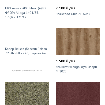
2 100 ₽ /м2
ПВХ плитка ADO Floor (АДО
ФЛОР) Alloga 1401/55,
RealWood Glue AF 6032
177,8 х 1219,2
Ковер Balsan (Балсан) Balsan
Z?nith Roll - 220, ширина 4м
1 500 ₽ /м2
Ламинат Milango Дуб Ивори
2
M 1022
Продаётся упаковками: 1 уп. - 4.32 м