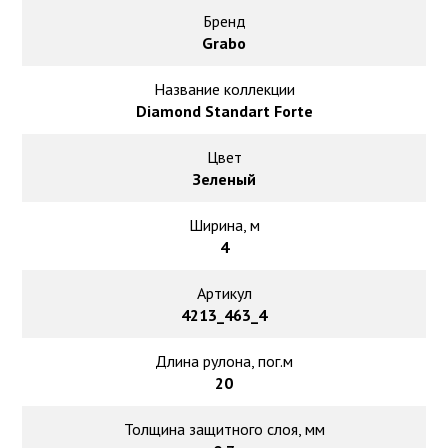
Ковролин на резиновой основе
Бренд
Grabo
Ковролин оптом
Название коллекции
Ковролин под теплый пол
Diamond Standart Forte
Цвет
Зеленый
Ширина, м
4
Артикул
4213_463_4
Длина рулона, пог.м
20
Толщина защитного слоя, мм