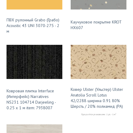
ПВХ рулонный Grabo (Грабо)
Каучуковое покрытие KROT
Acoustic 43 UNI 3070-275 - 2
HX607
м
Ковер Ulster (Ульстер) Ulster
Ковровая плитка Interface
Anatolia Scroll Lotus
(Интерфейс) Narratives
42/2288 ширина 0.91 80%
NS231 104714 Darjeeling -
Шерсть / 20% полиамид (PA)
0.25 x 1 м item: 7938007
2
Продаётся упаковками: 1 уп. - 1 м