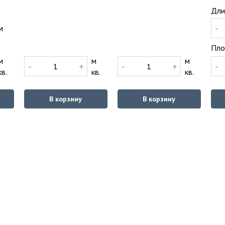
Дли
-
м
Пло
м
м
м
-
+
-
+
-
кв.
кв.
кв.
В корзину
В корзину