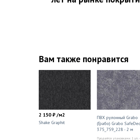
Вам также понравится
2 150 ₽ /м2
ПВХ рулонный Grabo
Shake Graphit
(Грабо) Grabo SafeDe
375_759_228 - 2 м
Продаётся упаковками: 1 уп. -