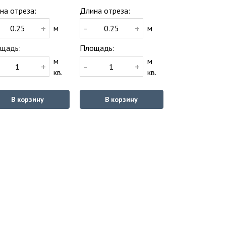
на отреза:
Длина отреза:
+
-
+
м
м
щадь:
Площадь:
м
м
+
-
+
кв.
кв.
В корзину
В корзину