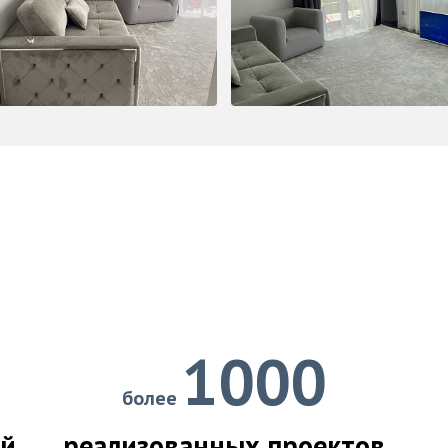
1000
более
ий
реализованных проектов