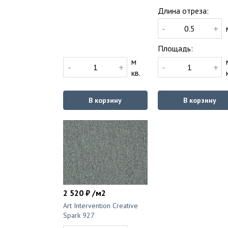
Длина отреза:
-
+
Площадь:
м
-
+
-
+
кв.
В корзину
В корзину
2 520 ₽ /м2
Art Intervention Creative
Spark 927