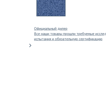
Официальный дилер
Все наши товары прошли требуемые иссле
испытания и обязательную сертификацию