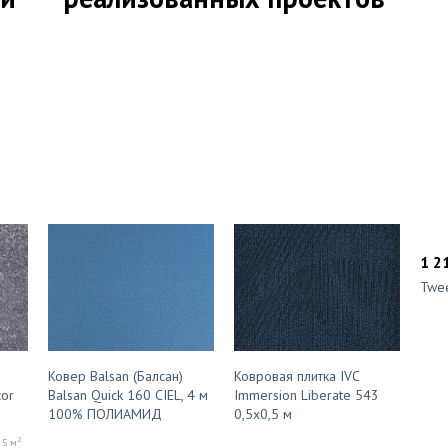
1 2
Twe
Ковер Balsan (Балсан)
Ковровая плитка IVC
cor
Balsan Quick 160 CIEL, 4 м
Immersion Liberate 543
100% ПОЛИАМИД
0,5х0,5 м
2
 5 м