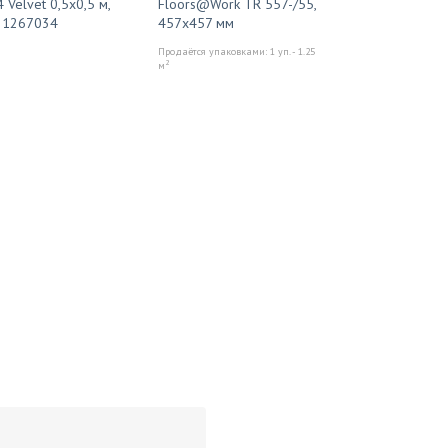
 Velvet 0,5x0,5 м,
Floors@Work TR 557-/55,
m 1267034
457x457 мм
Продаётся упаковками: 1 уп. - 1.25
2
м