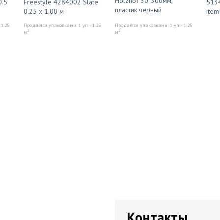
Holzhof 30*300мм,
0.5
Freestyle 4284002 Slate
5134
пластик черный
0.25 x 1.00 м
ite
 1.25
Продаётся упаковками: 1 уп. - 1.25
Продаётся упаковками: 1 уп. - 1.25
2
2
м
м
Контакты