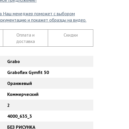
ное предложение!
а
Наш менеджер поможет с выбором
окументацию и покажет образцы на видео.
Оплата и
Скидки
доставка
Grabo
Graboflex Gymfit 50
Оранжевый
Коммерческий
2
4000_635_3
БЕЗ РИСУНКА