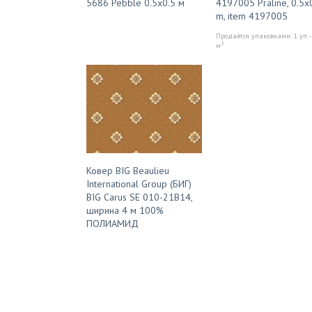
5686 Pebble 0.5x0.5 м
4197005 Praline, 0.5x
m, item 4197005
Продаётся упаковками: 1 уп. -
2
м
Ковер BIG Beaulieu
International Group (БИГ)
BIG Carus SE 010-21B14,
ширина 4 м 100%
ПОЛИАМИД