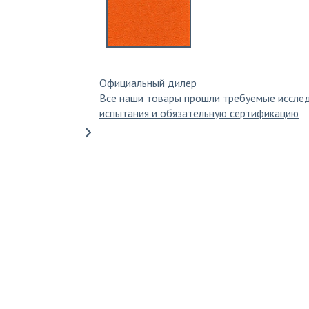
Официальный дилер
Все наши товары прошли требуемые иссле
испытания и обязательную сертификацию