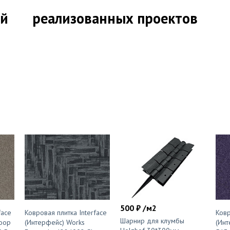
ий
реализованных проектов
500 ₽ /м2
face
Ковровая плитка Interface
Ковр
Шарнир для клумбы
Loop
(Интерфейс) Works
(Инт