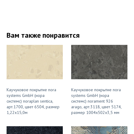
Вам также понравится
Каучуковое покрытие nora
Каучуковое покрытие nora
systems GmbH (нора
systems GmbH (нора
системс) noraplan sentica,
системс) norament 926
арт.1700, цвет 6504, размер
arago, арт.3118, цвет 5174,
1,22х15,0м
размер 1004х502х3,5 мм