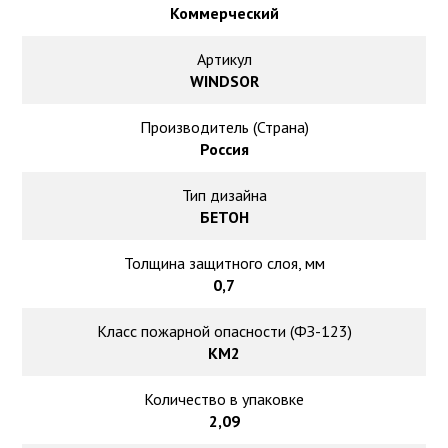
Ковролин на резиновой основе
Коммерческий
Ковролин оптом
Артикул
WINDSOR
Ковролин под теплый пол
Производитель (Страна)
Россия
Тип дизайна
БЕТОН
Толщина защитного слоя, мм
0,7
Класс пожарной опасности (ФЗ-123)
КМ2
Количество в упаковке
2,09