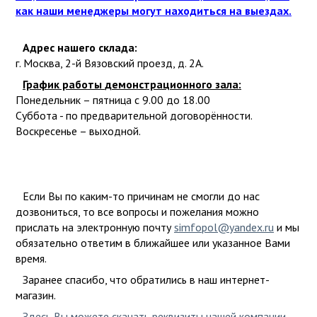
натурального дерева
Розовый
Комплектующие для ДПК
как наши менеджеры могут находиться на выездах.
Структурная петля
Планка
С рисунком
Лаги для террасной доски ДПК
Линолеум Таркетт
Ламинат 32
Виниловые полы>SPC ламинат
Серый
Опоры для лаг и плитки
Адрес нашего склада
:
г. Москва, 2-й Вязовский проезд, д. 2А.
Натуральный линолеум
Ламинат 33
Дача, сад и огород
Виниловый ламинат
Синий
Средства для ухода за ДПК
График работы
демонстрационного зала:
Фиолетовый
Ступени из ДПК
Понедельник – пятница с 9.00 до 18.00
Спортивный
Ламинат дуб
Каучуковое покрытия
Кварц-виниловый ламинат
Черный
Террасная доска из ДПК
Суббота - по предварительной договорённости.
Воскресенье – выходной.
3D рисунок
Угловые и торцевые элементы
Сценический
Ламинат оптом
Ковры
под дерево
Коммерческий
под камень
Товары для пляжа
Ламинат под плитку
Бежевый
Ламинат
Если Вы по каким-то причинам не смогли до нас
Белый
Зонты для пляжа и кафе
дозвониться, то все вопросы и пожелания можно
ПВХ плитка
прислать на электронную почту
simfopol@yandex.ru
и мы
Паркет
Голубой
Шезлонги и лежаки
обязательно ответим в ближайшее или указанное Вами
под дерево
Графитовый
время.
Подложка
под камень
Товары для сада
Желтый
Заранее спасибо, что обратились в наш интернет-
магазин.
Зеленый
Грядки из дпк
Покрытия из резиновой крошки
Здесь Вы можете скачать реквизиты нашей компании
.