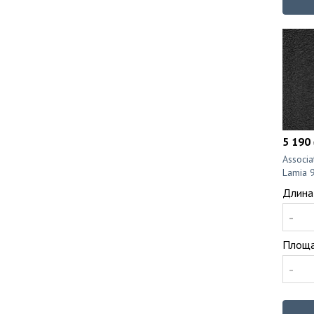
5 190 
Associ
Lamia 
Длина
-
Площа
-