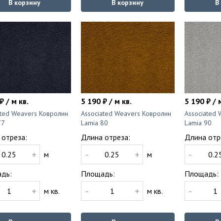
В корзину
В корзину
В
₽ / м кв.
5 190 ₽ / м кв.
5 190 ₽ / 
ated Weavers Ковролин
Associated Weavers Ковролин
Associated
77
Lamia 80
Lamia 90
 отреза:
Длина отреза:
Длина отр
+
-
+
-
м
м
дь:
Площадь:
Площадь:
+
-
+
-
м кв.
м кв.