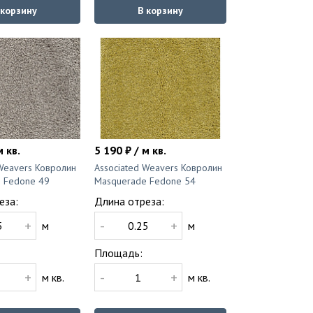
 корзину
В корзину
м кв.
5 190 ₽ / м кв.
 Weavers Ковролин
Associated Weavers Ковролин
 Fedone 49
Masquerade Fedone 54
еза:
Длина отреза:
+
-
+
м
м
Площадь:
+
-
+
м кв.
м кв.