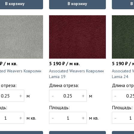
В корзину
В корзину
В
₽ / м кв.
5 190 ₽ / м кв.
5 190 ₽ / 
ated Weavers Ковролин
Associated Weavers Ковролин
Associated
3
Lamia 19
Lamia 24
 отреза:
Длина отреза:
Длина отр
+
-
+
-
м
м
дь:
Площадь:
Площадь:
+
-
+
-
м кв.
м кв.