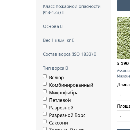
Класс пожарной опасности
(ФЗ-123)
Основа
Вес 1 кв.м, кг
Состав ворса (ISO 1833)
5 190 
Тип ворса
Associ
Masque
Велюр
Длина
Комбинированный
Микрофибра
-
Петлевой
Площа
Разрезной
Разрезной Ворс
-
Саксони