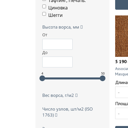
Тафтинг, Печать.
Циновка
Шегги
Высота ворса, мм
От
До
5 190 
Associ
4
50
Masque
Длина
-
Вес ворса, г/м2
Площа
Число узлов, шт/м2 (ISO
-
1763)