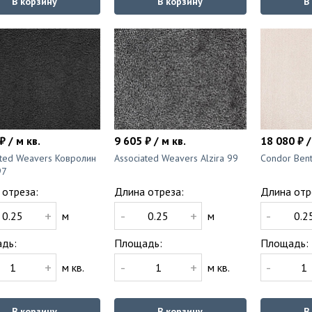
В корзину
В корзину
В
₽ / м кв.
9 605 ₽ / м кв.
18 080 ₽ /
ated Weavers Ковролин
Associated Weavers Alzira 99
Condor Bent
97
 отреза:
Длина отреза:
Длина отр
+
-
+
-
м
м
дь:
Площадь:
Площадь:
+
-
+
-
м кв.
м кв.
В корзину
В корзину
В