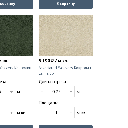
 корзину
В корзину
м кв.
5 190 ₽ / м кв.
 Weavers Ковролин
Associated Weavers Ковролин
Lamia 33
еза:
Длина отреза:
+
-
+
м
м
Площадь:
+
-
+
м кв.
м кв.