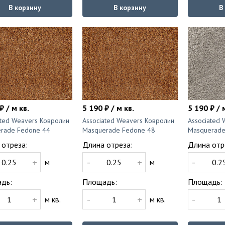
В корзину
В корзину
В
₽ / м кв.
5 190 ₽ / м кв.
5 190 ₽ / 
ated Weavers Ковролин
Associated Weavers Ковролин
Associated
rade Fedone 44
Masquerade Fedone 48
Masquerade
 отреза:
Длина отреза:
Длина отр
+
-
+
-
м
м
дь:
Площадь:
Площадь:
+
-
+
-
м кв.
м кв.