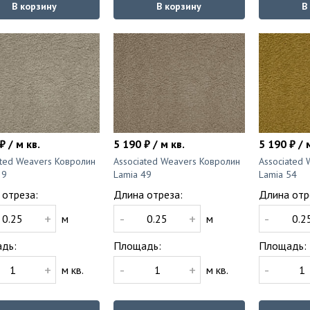
В корзину
В корзину
В
₽ / м кв.
5 190 ₽ / м кв.
5 190 ₽ / 
ated Weavers Ковролин
Associated Weavers Ковролин
Associated
39
Lamia 49
Lamia 54
 отреза:
Длина отреза:
Длина отр
+
-
+
-
м
м
дь:
Площадь:
Площадь:
+
-
+
-
м кв.
м кв.