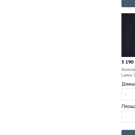
5 190 
Associ
Lamia 
Длина
-
Площа
-