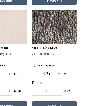
 корзину
В корзину
 м кв.
18 080 ₽ / м кв.
ley 105
Condor Bentley 120
еза:
Длина отреза:
+
-
+
м
м
Площадь:
+
-
+
м кв.
м кв.
 корзину
В корзину