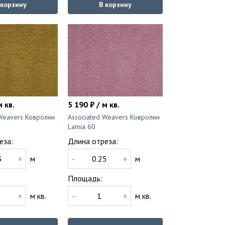
 корзину
В корзину
м кв.
5 190 ₽ / м кв.
 Weavers Ковролин
Associated Weavers Ковролин
Lamia 60
еза:
Длина отреза:
+
-
+
м
м
Площадь:
+
-
+
м кв.
м кв.