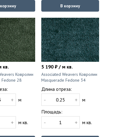
 корзину
В корзину
м кв.
5 190 ₽ / м кв.
 Weavers Ковролин
Associated Weavers Ковролин
 Fedone 28
Masquerade Fedone 34
еза:
Длина отреза:
+
-
+
м
м
Площадь:
+
-
+
м кв.
м кв.