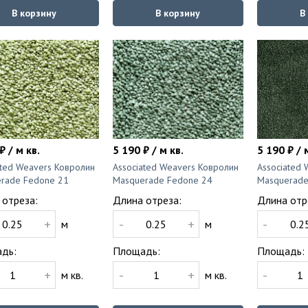
В корзину
В корзину
В
₽ / м кв.
5 190 ₽ / м кв.
5 190 ₽ / 
ated Weavers Ковролин
Associated Weavers Ковролин
Associated
rade Fedone 21
Masquerade Fedone 24
Masquerade
 отреза:
Длина отреза:
Длина отр
+
-
+
-
м
м
дь:
Площадь:
Площадь:
+
-
+
-
м кв.
м кв.