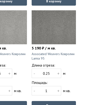
 корзину
В корзину
м кв.
5 190 ₽ / м кв.
 Weavers Ковролин
Associated Weavers Ковролин
Lamia 95
еза:
Длина отреза:
+
-
+
м
м
Площадь:
+
-
+
м кв.
м кв.