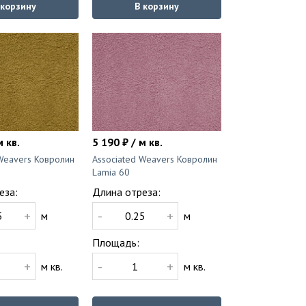
 корзину
В корзину
м кв.
5 190 ₽ / м кв.
 Weavers Ковролин
Associated Weavers Ковролин
Lamia 60
еза:
Длина отреза:
+
-
+
м
м
Площадь:
+
-
+
м кв.
м кв.