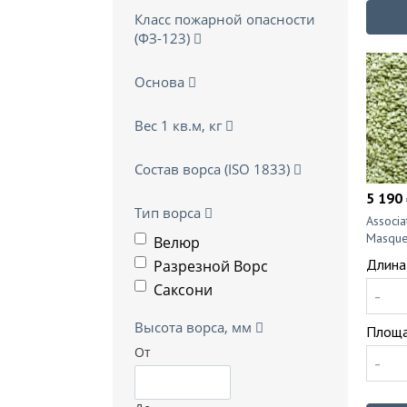
Класс пожарной опасности
(ФЗ-123)
Основа
Вес 1 кв.м, кг
Состав ворса (ISO 1833)
5 190 
Тип ворса
Associ
Masque
Велюр
Длина
Разрезной Ворс
Саксони
-
Высота ворса, мм
Площа
От
-