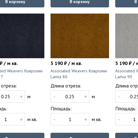
В корзину
В корзину
В
₽ / м кв.
5 190 ₽ / м кв.
5 190 ₽ / 
ated Weavers Ковролин
Associated Weavers Ковролин
Associated
77
Lamia 80
Lamia 90
 отреза:
Длина отреза:
Длина отр
+
-
+
-
м
м
дь:
Площадь:
Площадь:
+
-
+
-
м кв.
м кв.