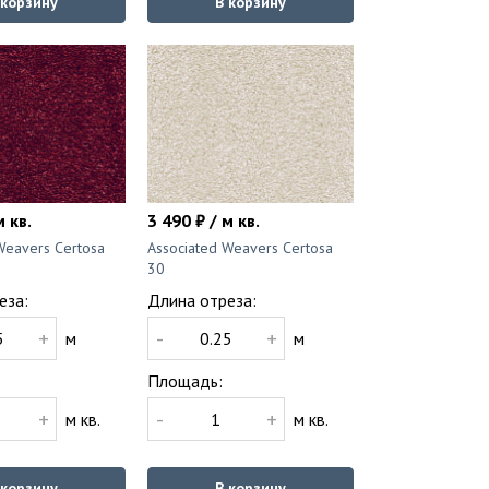
 корзину
В корзину
м кв.
3 490 ₽ / м кв.
Weavers Certosa
Associated Weavers Certosa
30
еза:
Длина отреза:
+
-
+
м
м
Площадь:
+
-
+
м кв.
м кв.
 корзину
В корзину