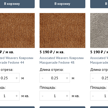
В корзину
В корзину
В
₽ / м кв.
5 190 ₽ / м кв.
5 190 ₽ / 
ated Weavers Ковролин
Associated Weavers Ковролин
Associated
rade Fedone 44
Masquerade Fedone 48
Masquerade
 отреза:
Длина отреза:
Длина отр
+
-
+
-
м
м
дь:
Площадь:
Площадь:
+
-
+
-
м кв.
м кв.