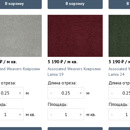
В корзину
В корзину
В
₽ / м кв.
5 190 ₽ / м кв.
5 190 ₽ / 
ated Weavers Ковролин
Associated Weavers Ковролин
Associated
3
Lamia 19
Lamia 24
 отреза:
Длина отреза:
Длина отр
+
-
+
-
м
м
дь:
Площадь:
Площадь:
+
-
+
-
м кв.
м кв.