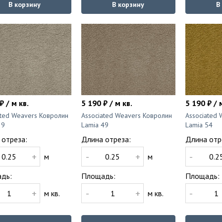
В корзину
В корзину
В
₽ / м кв.
5 190 ₽ / м кв.
5 190 ₽ / 
ated Weavers Ковролин
Associated Weavers Ковролин
Associated
39
Lamia 49
Lamia 54
 отреза:
Длина отреза:
Длина отр
+
-
+
-
м
м
дь:
Площадь:
Площадь:
+
-
+
-
м кв.
м кв.