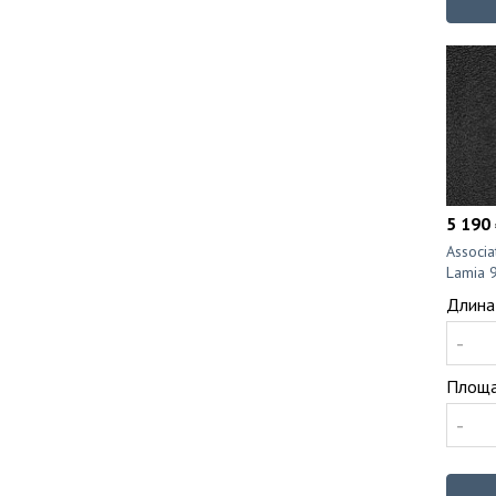
5 190 
Associ
Lamia 
Длина
-
Площа
-