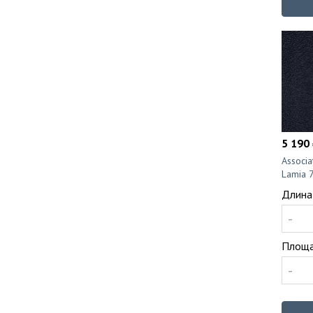
5 190 
Associ
Lamia 
Длина
-
Площа
-