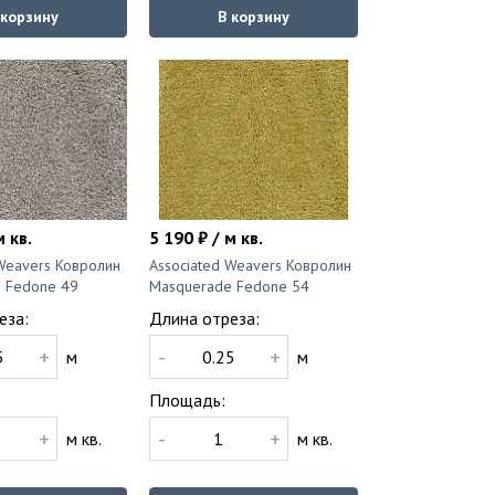
 корзину
В корзину
м кв.
5 190 ₽ / м кв.
 Weavers Ковролин
Associated Weavers Ковролин
 Fedone 49
Masquerade Fedone 54
еза:
Длина отреза:
+
-
+
м
м
Площадь:
+
-
+
м кв.
м кв.