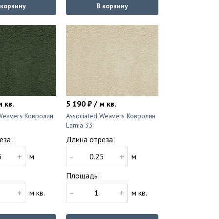
 корзину
В корзину
м кв.
5 190 ₽ / м кв.
 Weavers Ковролин
Associated Weavers Ковролин
Lamia 33
еза:
Длина отреза:
+
-
+
м
м
Площадь:
+
-
+
м кв.
м кв.