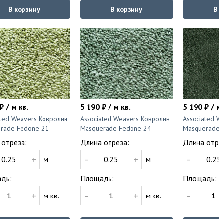
В корзину
В корзину
В
₽ / м кв.
5 190 ₽ / м кв.
5 190 ₽ / 
ated Weavers Ковролин
Associated Weavers Ковролин
Associated
rade Fedone 21
Masquerade Fedone 24
Masquerade
 отреза:
Длина отреза:
Длина отр
+
-
+
-
м
м
дь:
Площадь:
Площадь:
+
-
+
-
м кв.
м кв.