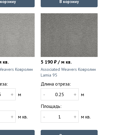
 корзину
В корзину
м кв.
5 190 ₽ / м кв.
 Weavers Ковролин
Associated Weavers Ковролин
Lamia 95
еза:
Длина отреза:
+
-
+
м
м
Площадь:
+
-
+
м кв.
м кв.