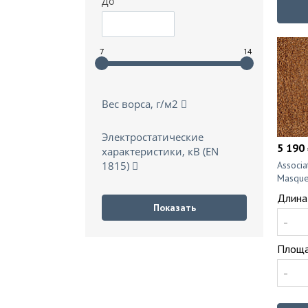
До
7
14
Вес ворса, г/м2
Электростатические
5 190 
характеристики, кВ (EN
Associ
1815)
Masque
Длина
-
Площа
-