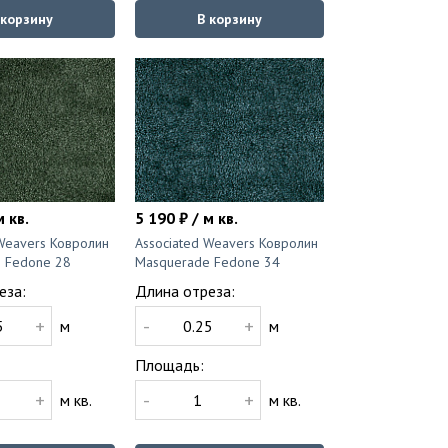
 корзину
В корзину
м кв.
5 190 ₽ / м кв.
 Weavers Ковролин
Associated Weavers Ковролин
 Fedone 28
Masquerade Fedone 34
еза:
Длина отреза:
+
-
+
м
м
Площадь:
+
-
+
м кв.
м кв.