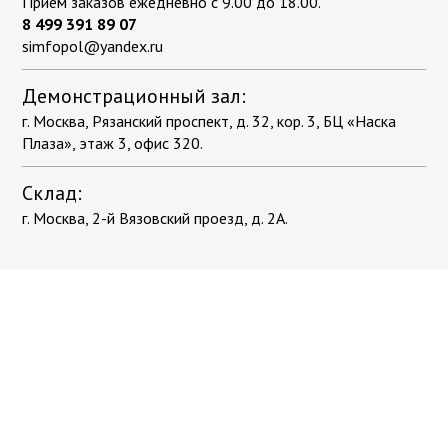
ПВХ плитка самоклеющаяся для стен
Приём заказов ежедневно с 9.00 до 18.00.
Коричневый
Компостеры садовые
8 499 391 89 07
под камень
Красный
Поленницы в коробке
simfopol@yandex.ru
Распродажа
Однотонный
Тачки, тележки, сеялки
Демонстрационный зал:
Плетёный винил
Разноцветный
Фальшпол
Теплицы
г. Москва, Рязанский проспект, д. 32, кор. 3, БЦ «Наска
С рисунком
разноцветный
Плаза», этаж 3, офис 320.
Цветной напольный плинтус
Серый
Уличная мебель
Склад:
Синий
Гамаки
Эксплуатируемая кровля
г. Москва, 2-й Вязовский проезд, д. 2А.
Тёмно-серый
Диваны для сада и дачи
Фиолетовый
Комплекты мебели
Клей
Черный
Кресла
Мебель для балкона
Премиум
Мебель для кафе
Мебель из искусственного ротанга
Искусственная трава
Садовая мебель