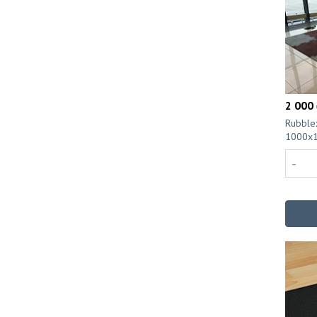
2 000 
Rubble
1000x
-