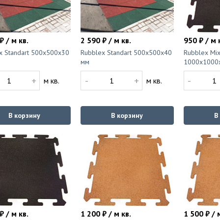
₽ / м кв.
2 590 ₽ / м кв.
950 ₽ / м 
x Standart 500x500x30
Rubblex Standart 500x500x40
Rubblex Mix
мм
1000x1000
+
-
+
-
м кв.
м кв.
В корзину
В корзину
В
₽ / м кв.
1 200 ₽ / м кв.
1 500 ₽ / 