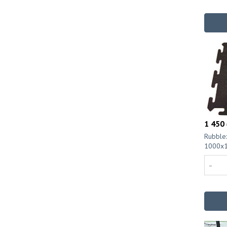
1 450 
Rubble
1000x
-