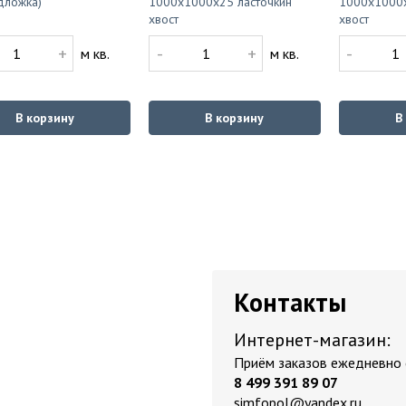
дложка)
1000x1000x25 ласточкин
1000x1000x
хвост
хвост
+
-
+
-
м кв.
м кв.
В корзину
В корзину
В
Контакты
Интернет-магазин:
Приём заказов ежедневно с
8 499 391 89 07
simfopol@yandex.ru