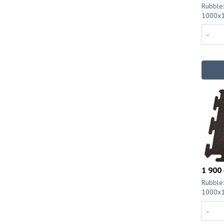
Rubble
1000x
-
1 900 
Rubble
1000x
-