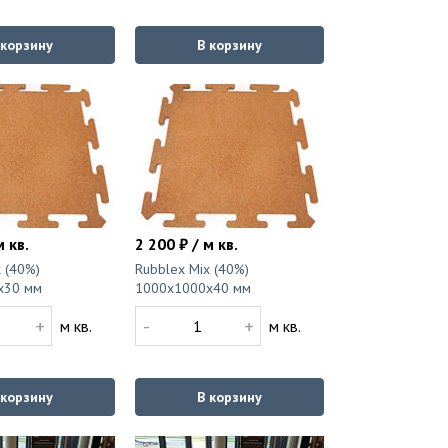
 корзину
В корзину
м кв.
2 200 ₽ / м кв.
 (40%)
Rubblex Mix (40%)
x30 мм
1000x1000x40 мм
+
-
+
м кв.
м кв.
 корзину
В корзину