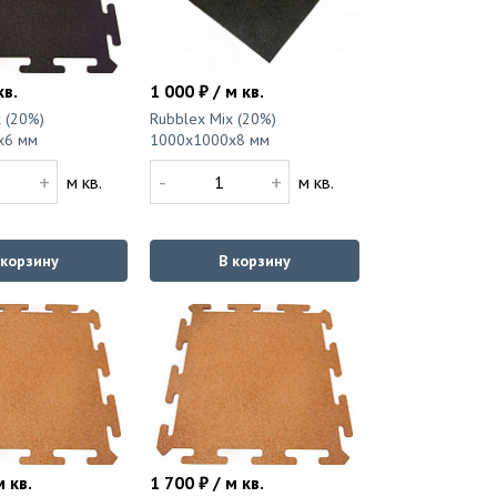
кв.
1 000 ₽ / м кв.
 (20%)
Rubblex Mix (20%)
x6 мм
1000x1000x8 мм
+
-
+
м кв.
м кв.
 корзину
В корзину
м кв.
1 700 ₽ / м кв.