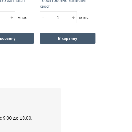
30 ласточкин
1000x1000x40 ласточкин
хвост
+
-
+
м кв.
м кв.
 корзину
В корзину
 9.00 до 18.00.