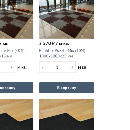
м кв.
2 570 ₽ / м кв.
zle Mix (30%)
Rubblex Puzzle Mix (30%)
x15 мм
1000x1000x25 мм
+
-
+
м кв.
м кв.
 корзину
В корзину