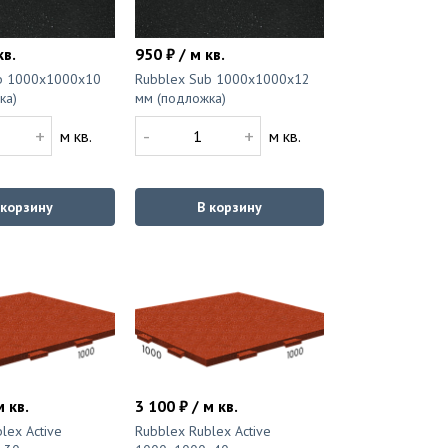
кв.
950 ₽ / м кв.
b 1000x1000x10
Rubblex Sub 1000x1000x12
ка)
мм (подложка)
+
-
+
м кв.
м кв.
 корзину
В корзину
м кв.
3 100 ₽ / м кв.
lex Active
Rubblex Rublex Active