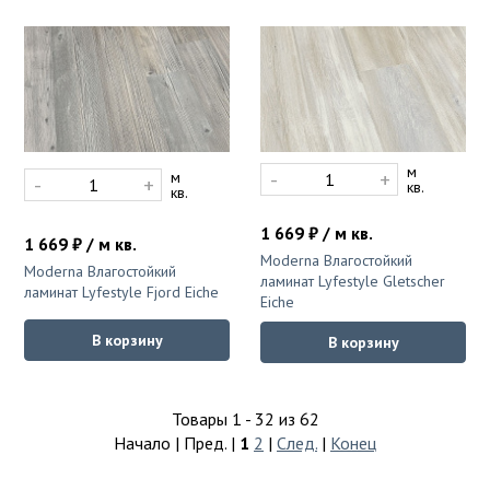
м
-
+
м
-
+
кв.
кв.
1 669 ₽ / м кв.
1 669 ₽ / м кв.
Moderna Влагостойкий
Moderna Влагостойкий
ламинат Lyfestyle Gletscher
ламинат Lyfestyle Fjord Eiche
Eiche
В корзину
В корзину
Товары 1 - 32 из 62
Начало | Пред. |
1
2
|
След.
|
Конец