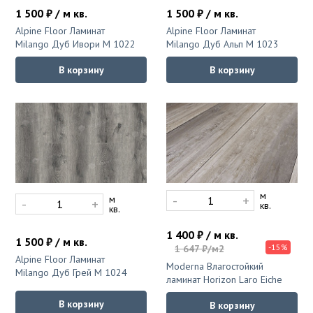
Ковролин на резиновой основе
1 500 ₽ / м кв.
1 500 ₽ / м кв.
Alpine Floor Ламинат
Alpine Floor Ламинат
Ковролин оптом
Milango Дуб Ивори M 1022
Milango Дуб Альп M 1023
В корзину
В корзину
Ковролин под теплый пол
м
-
+
м
-
+
кв.
кв.
1 400 ₽ / м кв.
1 500 ₽ / м кв.
-15%
1 647 ₽/м2
Alpine Floor Ламинат
Moderna Влагостойкий
Milango Дуб Грей M 1024
ламинат Horizon Laro Eiche
В корзину
В корзину