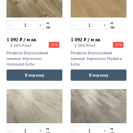
м
м
-
+
-
+
кв.
кв.
1 092 ₽ / м кв.
1 092 ₽ / м кв.
-15%
-15%
1 285 ₽/м2
1 285 ₽/м2
Moderna Влагостойкий
Moderna Влагостойкий
ламинат Impression
ламинат Impression Madeira
Holmsund Eiche
Eiche
В корзину
В корзину
м
м
-
+
-
+
кв.
кв.