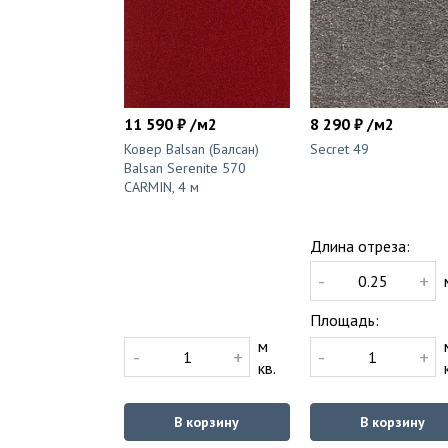
11 590 ₽ /м2
8 290 ₽ /м2
Ковер Balsan (Балсан)
Secret 49
Balsan Serenite 570
CARMIN, 4 м
Длина отреза:
-
+
Площадь:
м
-
+
-
+
кв.
В корзину
В корзину