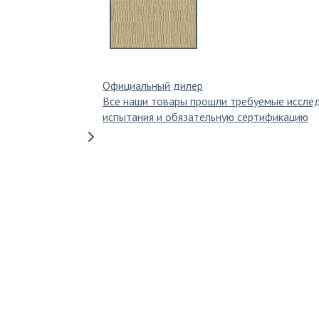
Официальный дилер
Все наши товары прошли требуемые иссле
испытания и обязательную сертификацию