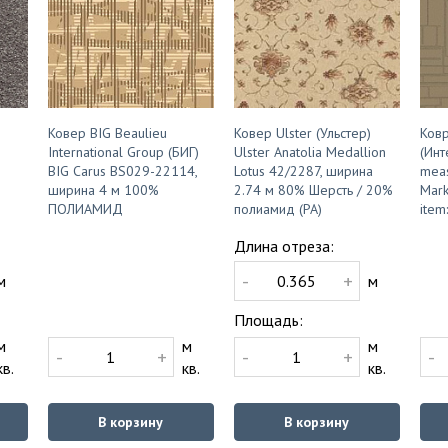
Ковер BIG Beaulieu
Ковер Ulster (Ульстер)
Ковр
International Group (БИГ)
Ulster Anatolia Medallion
(Инт
BIG Carus BS029-22114,
Lotus 42/2287, ширина
mea
ширина 4 м 100%
2.74 м 80% Шерсть / 20%
Mark
ПОЛИАМИД
полиамид (PA)
item
Длина отреза:
-
+
м
м
Площадь:
м
м
м
-
+
-
+
-
кв.
кв.
кв.
В корзину
В корзину