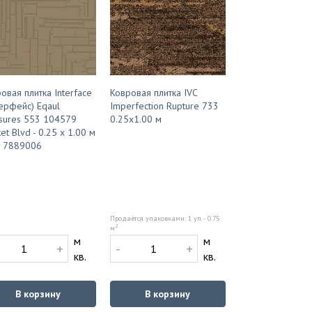
овая плитка Interface
Ковровая плитка IVC
ерфейс) Eqaul
Imperfection Rupture 733
sures 553 104579
0.25x1.00 м
et Blvd - 0.25 x 1.00 м
: 7889006
Продаётся упаковками: 1 уп. - 0.75
2
м
м
м
+
-
+
кв.
кв.
В корзину
В корзину