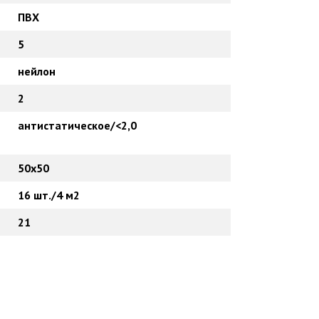
ПВХ
5
нейлон
2
антистатическое/<2,0
50х50
16 шт./4 м2
21