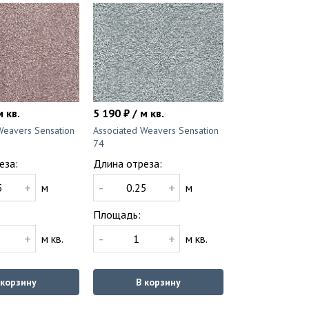
м кв.
5 190 ₽ / м кв.
Weavers Sensation
Associated Weavers Sensation
74
еза:
Длина отреза:
+
-
+
м
м
Площадь:
+
-
+
м кв.
м кв.
 корзину
В корзину