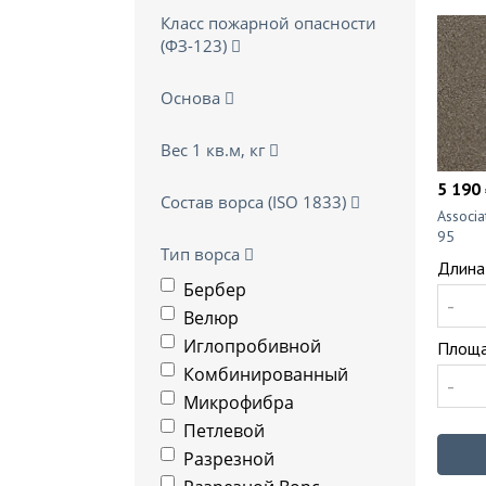
Класс пожарной опасности
(ФЗ-123)
Основа
Вес 1 кв.м, кг
5 190 
Состав ворса (ISO 1833)
Associ
95
Тип ворса
Длина
Бербер
-
Велюр
Иглопробивной
Площа
Комбинированный
-
Микрофибра
Петлевой
Разрезной