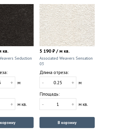
м кв.
5 190 ₽ / м кв.
Weavers Seduction
Associated Weavers Sensation
03
еза:
Длина отреза:
+
-
+
м
м
Площадь:
+
-
+
м кв.
м кв.
 корзину
В корзину