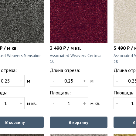
₽ / м кв.
3 490 ₽ / м кв.
3 490 ₽ / 
ated Weavers Sensation
Associated Weavers Certosa
Associated 
10
30
 отреза:
Длина отреза:
Длина отр
+
-
+
-
м
м
дь:
Площадь:
Площадь:
+
-
+
-
м кв.
м кв.
В корзину
В корзину
В