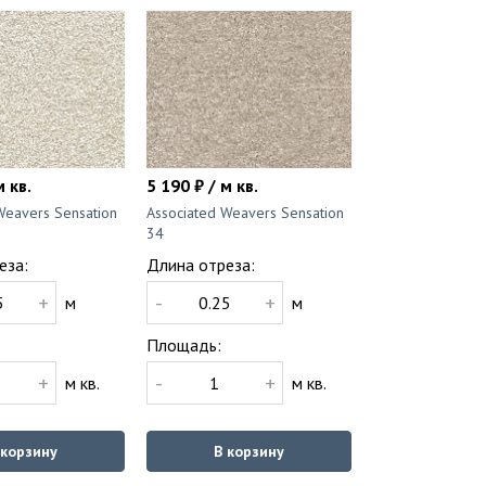
м кв.
5 190 ₽ / м кв.
Weavers Sensation
Associated Weavers Sensation
34
еза:
Длина отреза:
+
-
+
м
м
Площадь:
+
-
+
м кв.
м кв.
 корзину
В корзину