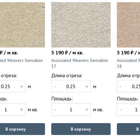
₽ / м кв.
5 190 ₽ / м кв.
5 190 ₽ / 
ated Weavers Sensation
Associated Weavers Sensation
Associated 
37
38
 отреза:
Длина отреза:
Длина отр
+
-
+
-
м
м
дь:
Площадь:
Площадь:
+
-
+
-
м кв.
м кв.
В корзину
В корзину
В