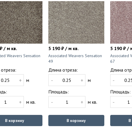
₽ / м кв.
5 190 ₽ / м кв.
5 190 ₽ / 
ated Weavers Sensation
Associated Weavers Sensation
Associated 
49
67
 отреза:
Длина отреза:
Длина отр
+
-
+
-
м
м
дь:
Площадь:
Площадь:
+
-
+
-
м кв.
м кв.
В корзину
В корзину
В