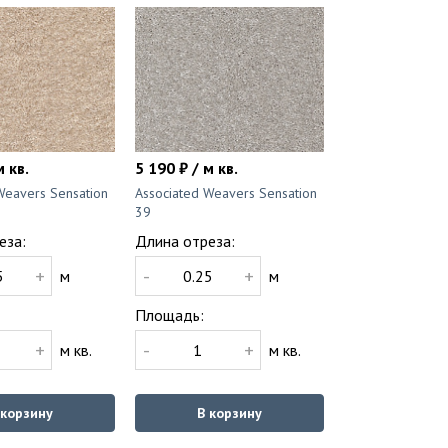
м кв.
5 190 ₽ / м кв.
Weavers Sensation
Associated Weavers Sensation
39
еза:
Длина отреза:
+
-
+
м
м
Площадь:
+
-
+
м кв.
м кв.
 корзину
В корзину