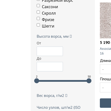
Разрезной Ворс
Саксони
Скролл
Фризе
Шегги
Высота ворса, мм
5 190 
От
Associ
16
До
Длина
-
2
50
Площа
-
Вес ворса, г/м2
Число узлов, шт/м2 (ISO