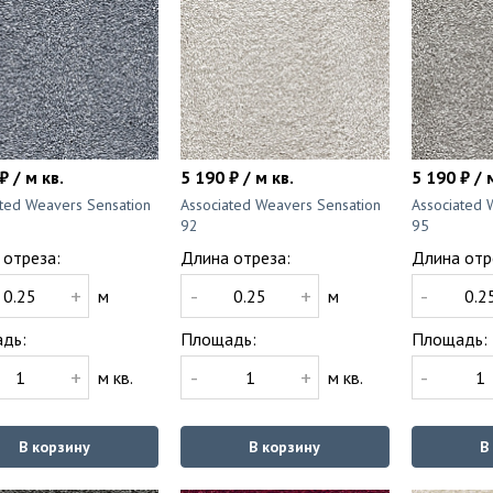
₽ / м кв.
5 190 ₽ / м кв.
5 190 ₽ / 
ated Weavers Sensation
Associated Weavers Sensation
Associated 
92
95
 отреза:
Длина отреза:
Длина отр
+
-
+
-
м
м
дь:
Площадь:
Площадь:
+
-
+
-
м кв.
м кв.
В корзину
В корзину
В