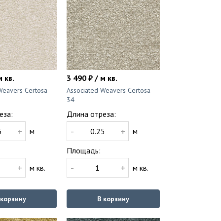
м кв.
3 490 ₽ / м кв.
Weavers Certosa
Associated Weavers Certosa
34
еза:
Длина отреза:
+
-
+
м
м
Площадь:
+
-
+
м кв.
м кв.
 корзину
В корзину