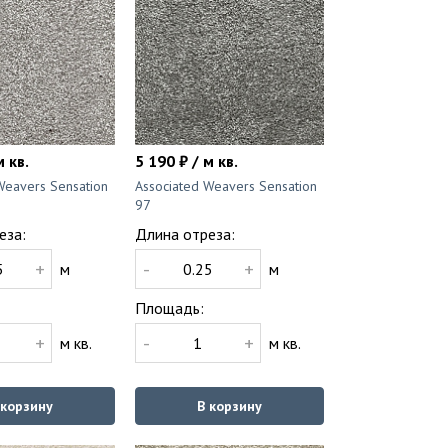
м кв.
5 190 ₽ / м кв.
Weavers Sensation
Associated Weavers Sensation
97
еза:
Длина отреза:
+
-
+
м
м
Площадь:
+
-
+
м кв.
м кв.
 корзину
В корзину