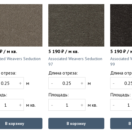
₽ / м кв.
5 190 ₽ / м кв.
5 190 ₽ / 
ated Weavers Seduction
Associated Weavers Seduction
Associated 
97
99
 отреза:
Длина отреза:
Длина отр
+
-
+
-
м
м
дь:
Площадь:
Площадь:
+
-
+
-
м кв.
м кв.
В корзину
В корзину
В