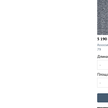
5 190 
Associ
79
Длина
-
Площа
-