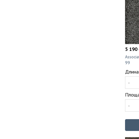
5 190 
Associ
99
Длина
-
Площа
-