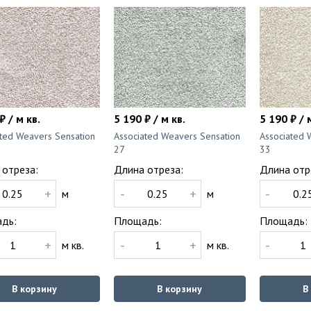
₽ / м кв.
5 190 ₽ / м кв.
5 190 ₽ / 
ated Weavers Sensation
Associated Weavers Sensation
Associated 
27
33
 отреза:
Длина отреза:
Длина отр
+
-
+
-
м
м
дь:
Площадь:
Площадь:
+
-
+
-
м кв.
м кв.
В корзину
В корзину
В