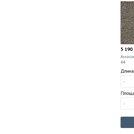
5 190 
Associ
44
Длина
-
Площа
-