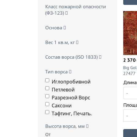
Класс пожарной опасности
(ФЗ-123)
Основа
Вес 1 кв.м, кг
Состав ворса (ISO 1833)
2 370 
Big Go
Тип ворса
27477
Иглопробивной
Длина
Петлевой
-
Разрезной Ворс
Площа
Саксони
Тафтинг, Печать.
-
Высота ворса, мм
От