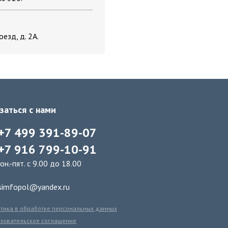
оезд, д. 2А.
заться с нами
+7 499 391-89-07
+7 916 799-10-91
он.-пят. с 9.00 до 18.00
simfopol@yandex.ru
тика в обработке персональных данных
зовательское соглашение