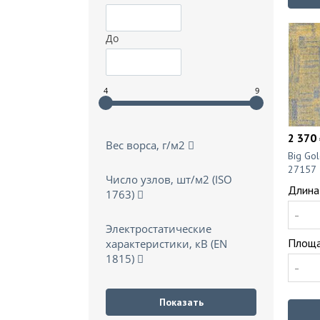
До
4
9
2 370 
Вес ворса, г/м2
Big Go
27157
Число узлов, шт/м2 (ISO
Длина
1763)
-
Электростатические
Площа
характеристики, кВ (EN
1815)
-