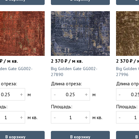
₽ / м кв.
2 370 ₽ / м кв.
2 370 ₽ / 
lden Gate GG002-
Big Golden Gate GG002-
Big Golden
27890
27996
 отреза:
Длина отреза:
Длина отр
+
-
+
-
м
м
дь:
Площадь:
Площадь:
+
-
+
-
м кв.
м кв.
В корзину
В корзину
В