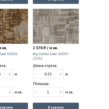
м кв.
2 370 ₽ / м кв.
 Gate GG002-
Big Golden Gate GG003-
27152
еза:
Длина отреза:
+
-
+
м
м
Площадь:
+
-
+
м кв.
м кв.
 корзину
В корзину