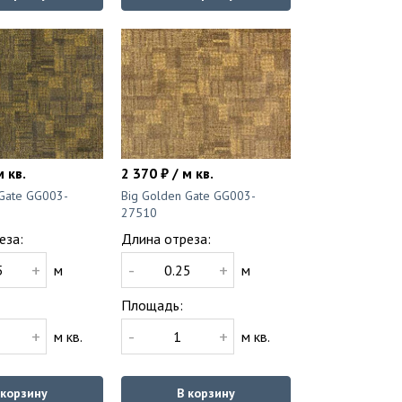
м кв.
2 370 ₽ / м кв.
 Gate GG003-
Big Golden Gate GG003-
27510
еза:
Длина отреза:
+
-
+
м
м
Площадь:
+
-
+
м кв.
м кв.
 корзину
В корзину