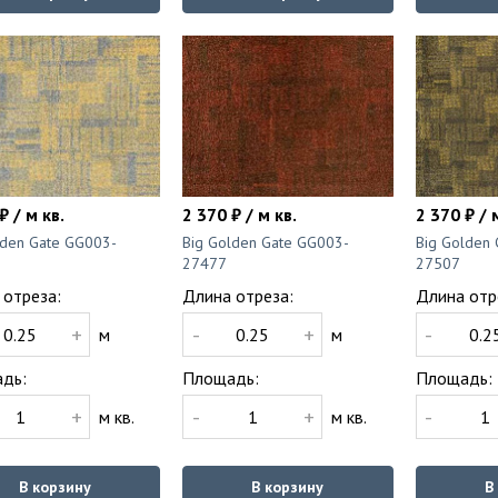
₽ / м кв.
2 370 ₽ / м кв.
2 370 ₽ / 
lden Gate GG003-
Big Golden Gate GG003-
Big Golden
27477
27507
 отреза:
Длина отреза:
Длина отр
+
-
+
-
м
м
дь:
Площадь:
Площадь:
+
-
+
-
м кв.
м кв.
В корзину
В корзину
В