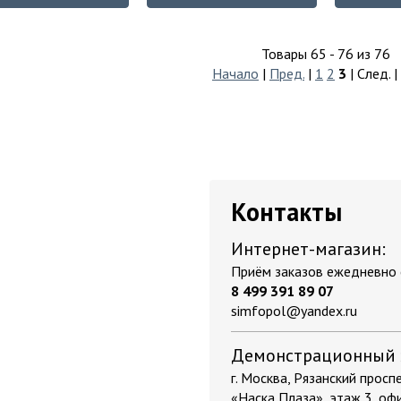
Товары 65 - 76 из 76
Начало
|
Пред.
|
1
2
3
| След. 
Контакты
Интернет-магазин:
Приём заказов ежедневно с
8 499 391 89 07
simfopol@yandex.ru
Демонстрационный 
г. Москва, Рязанский проспек
«Наска Плаза», этаж 3, оф