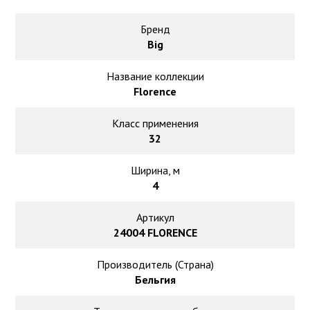
Ковролин на резиновой основе
Бренд
Ковролин оптом
Big
Ковролин под теплый пол
Название коллекции
Florence
Класс применения
32
Ширина, м
4
Артикул
24004 FLORENCE
Производитель (Страна)
Бельгия