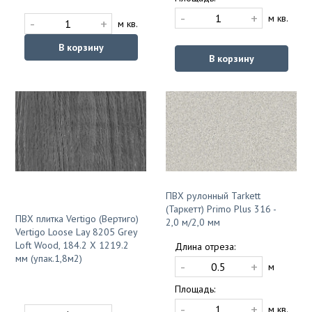
-
+
м кв.
-
+
м кв.
В корзину
В корзину
ПВХ рулонный Tarkett
(Таркетт) Primo Plus 316 -
ПВХ плитка Vertigo (Вертиго)
2,0 м/2,0 мм
Vertigo Loose Lay 8205 Grey
Loft Wood, 184.2 X 1219.2
Длина отреза:
мм (упак.1,8м2)
-
+
м
Площадь:
-
+
м кв.