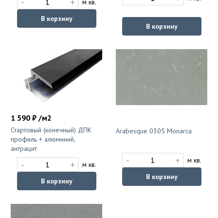
-
+
м кв.
В корзину
В корзину
1 590 ₽ /м2
Стартовый (конечный) ДПК
Arabesque 0305 Monarca
профиль + алюминий,
антрацит
-
+
м кв.
-
+
м кв.
В корзину
В корзину