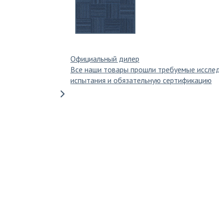
Официальный дилер
Все наши товары прошли требуемые иссле
испытания и обязательную сертификацию