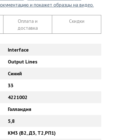
окументацию и покажет образцы на видео.
Оплата и
Скидки
доставка
Interface
Output Lines
Синий
33
4221002
Голландия
5,8
КМ3 (В2, Д3, Т2,РП1)