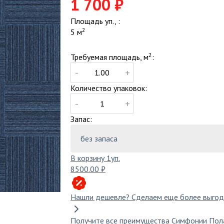
1 700 ₽
С рисунком
и
Компостеры садовые
Диваны
Серый
Площадь уп., :
Поленницы в коробке
Компле
2
5 м
Синий
Тачки, тележки, сеялки
Кресла
Тёмно-серый
Теплицы
Мебель
2
Требуемая площадь, м
:
Фиолетовый
Мебель
-
+
Черный
Мебель 
Количество упаковок:
Садова
Циновка
Шерст
Столы 
-
+
Одното
Стулья 
Запас:
ину
покрытие
Ковролин в офис
Штучный паркет
Коврол
В корзину
1
уп.
плый пол
8500.00 ₽
Нашли дешевле?
Сделаем еще более выгод
Получите все преимущества Симфонии Пол