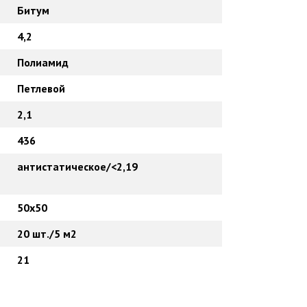
Битум
4,2
Полиамид
Петлевой
2,1
436
антистатическое/<2,19
50х50
20 шт./5 м2
21